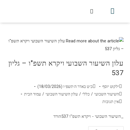
חלקי הסט
עלון עין יצחק
הלכה יומית
עמוד הבית
מכתבי הלכה
שידור חי מלווין דר וסוחרת
עלון השיעור השבועי
עלון השיעור השבועי ויקרא תשפ"ו – גליון
537
ילקוט יוסף
כ״ט באדר ה׳תשפ״ו (18/03/2026)
השיעור השבועי
/
כללי
/
עלון השיעור השבועי
/
עמוד הבית
אין תגובות
_השיעור השבועי - ויקרא תשפ''ו 537הורד