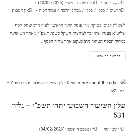
ילקוט יוסף
כ״ג בשבט ה׳תשפ״ו (10/02/2026)
חדשים
/
כללי
/
כללי
/
מכתבי הלכה
/
עמוד הבית
אין תגובות
לשאלת רבים: פסיקת מרן פוסק הדור הראשון לציון הרב יצחק יוסף
שליט"א בעניין שווי זכר למחצית השקל לשנת תשפ"ו: מאחר ויש שינוי
במחיר הכסף הטהור ניתן לעקוב אחר מחיר הכסף…
להמשך קריאה
עלון השיעור השבועי יתרו תשפ"ו – גליון
531
ילקוט יוסף
י״ז בשבט ה׳תשפ״ו (04/02/2026)