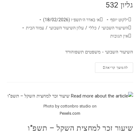
גליון 532
ילקוט יוסף
א׳ באדר ה׳תשפ״ו (18/02/2026)
השיעור השבועי
/
כללי
/
עלון השיעור השבועי
/
עמוד הבית
אין תגובות
השיעור השבועי - משפטים תשפוהורד
להמשך קריאה
Photo by cottonbro studio on
Pexels.com
שיעור זכר למחצית השקל – תשפ"ו