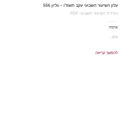
עלון השיעור השבועי עקב תשפ"ו – גליון 556
הורדת השיעור השבועי PDF
אהבתי
טוען...
להמשך קריאה