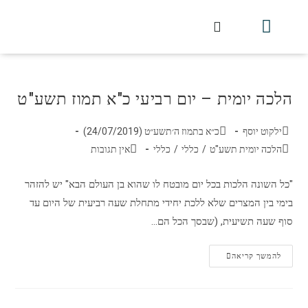
חלקי הסט
עלון עין יצחק
הלכה יומית
עמוד הבית
מכתבי הלכה
שידור חי מלווין דר וסוחרת
עלון השיעור השבועי
הלכה יומית – יום רביעי כ"א תמוז תשע"ט
ילקוט יוסף
כ״א בתמוז ה׳תשע״ט (24/07/2019)
הלכה יומית תשע"ט
/
כללי
/
כללי
אין תגובות
"כל השונה הלכות בכל יום מובטח לו שהוא בן העולם הבא" יש להזהר
בימי בין המצרים שלא ללכת יחידי מתחלת שעה רביעית של היום עד
סוף שעה תשיעית, (שבסך הכל הם…
להמשך קריאה