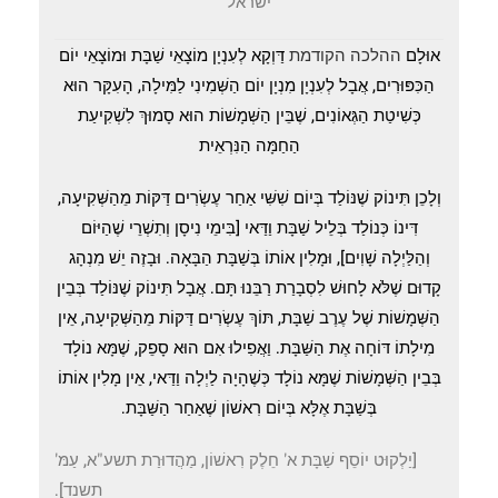
ישראל
אוּלָם
ההלכה הקודמת
דַּוְקָא לְעִנְיָן מוֹצָאֵי שַׁבָּת וּמוֹצָאֵי יוֹם
הַכִּפּוּרִים, אֲבָל לְעִנְיָן מִנְיָן יוֹם הַשְּׁמִינִי לַמִּילָה, הָעִקָּר הוּא
כְּשִׁיטַת הַגְּאוֹנִים, שֶׁבֵּין הַשְּׁמָשׁוֹת הוּא סָמוּךְ לִשְׁקִיעַת
הַחַמָּה הַנִּרְאֵית
וְלָכֵן תִּינוֹק שֶׁנּוֹלַד בְּיוֹם שִׁשִּׁי אַחַר עֶשְׂרִים דַּקּוֹת מֵהַשְּׁקִיעָה,
דִּינוֹ כְּנוֹלַד בְּלֵיל שַׁבָּת וַדַּאי [בִּימֵי נִיסָן וְתִשְׁרֵי שֶׁהַיּוֹם
וְהַלַּיְלָה שָׁוִים], וּמָלִין אוֹתוֹ בְּשַׁבָּת הַבָּאָה. וּבָזֶה יֵשׁ מִנְהָג
קָדוּם שֶׁלֹּא לָחוּשׁ לִסְבָרַת רַבֵּנוּ תָּם. אֲבָל תִּינוֹק שֶׁנּוֹלַד בְּבֵין
הַשְּׁמָשׁוֹת שֶׁל עֶרֶב שַׁבָּת, תּוֹךְ עֶשְׂרִים דַּקּוֹת מֵהַשְּׁקִיעָה, אֵין
מִילָתוֹ דּוֹחָה אֶת הַשַּׁבָּת. וַאֲפִילוּ אִם הוּא סָפֵק, שֶׁמָּא נוֹלָד
בְּבֵין הַשְּׁמָשׁוֹת שֶׁמָּא נוֹלָד כְּשֶׁהָיָה לַיְלָה וַדַּאי, אֵין מָלִין אוֹתוֹ
בְּשַׁבָּת אֶלָּא בְּיוֹם רִאשׁוֹן שֶׁאַחַר הַשַּׁבָּת.
[יַלְקוּט יוֹסֵף שַׁבָּת א' חֵלֶק רִאשׁוֹן, מַהֲדוּרַת תשע"א, עַמּ'
תשנד].