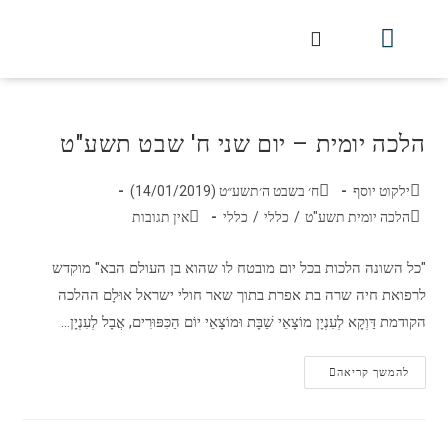
חלקי הסט
עלון עין יצחק
הלכה יומית
עמוד הבית
מכתבי הלכה
שידור חי מלווין דר וסוחרת
עלון השיעור השבועי
הלכה יומית – יום שני ח' שבט תשע"ט
ילקוט יוסף
ח׳ בשבט ה׳תשע״ט (14/01/2019)
הלכה יומית תשע"ט
/
כללי
/
כללי
אין תגובות
"כל השונה הלכות בכל יום מובטח לו שהוא בן העולם הבא" מוקדש
לרפואת חיה שרה בת אפרת בתוך שאר חולי ישראל אוּלָם ההלכה
הקודמת דַּוְקָא לְעִנְיָן מוֹצָאֵי שַׁבָּת וּמוֹצָאֵי יוֹם הַכִּפּוּרִים, אֲבָל לְעִנְיָן…
להמשך קריאה