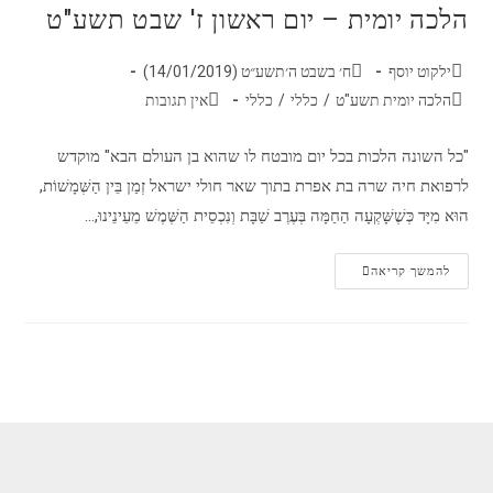
הלכה יומית – יום ראשון ז' שבט תשע"ט
ילקוט יוסף
ח׳ בשבט ה׳תשע״ט (14/01/2019)
הלכה יומית תשע"ט
/
כללי
/
כללי
אין תגובות
"כל השונה הלכות בכל יום מובטח לו שהוא בן העולם הבא" מוקדש
לרפואת חיה שרה בת אפרת בתוך שאר חולי ישראל זְמַן בֵּין הַשְּׁמָשׁוֹת,
הוּא מִיָּד כְּשֶׁשָּׁקְעָה הַחַמָּה בְּעֶרֶב שַׁבָּת וְנִכְסֵית הַשֶּׁמֶשׁ מֵעֵינֵינוּ,…
להמשך קריאה