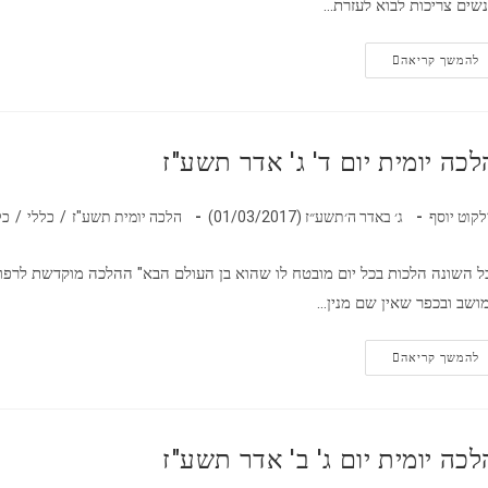
שים צריכות לבוא לעזרת…
להמשך קריאה
לכה יומית יום ד' ג' אדר תשע"ז
לקוט יוסף
ג׳ באדר ה׳תשע״ז (01/03/2017)
הלכה יומית תשע"ז
/
כללי
/
כל
ל השונה הלכות בכל יום מובטח לו שהוא בן העולם הבא" ההלכה מוקדשת לרפוא
ושב ובכפר שאין שם מנין…
להמשך קריאה
לכה יומית יום ג' ב' אדר תשע"ז