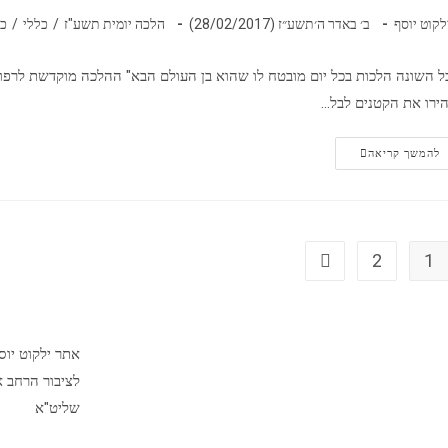
לקוט יוסף
ב׳ באדר ה׳תשע״ז (28/02/2017)
הלכה יומית תשע"ז
/
כללי
/
כל
ל השונה הלכות בכל יום מובטח לו שהוא בן העולם הבא" ההלכה מוקדשת לרפוא
הירו את הקטנים לבל…
להמשך קריאה
2
1
אתר ילקוט יו
לציבור הרחב א
שליט"א