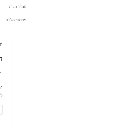
עמוד הבית
מכתבי הלכה
הל
ה
י
"כ
למ