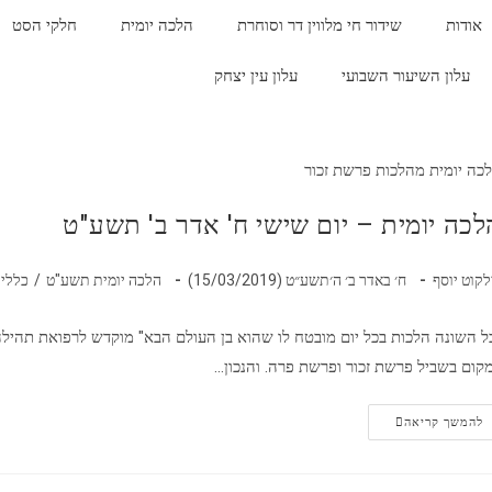
אודות
שידור חי מלווין דר וסוחרת
הלכה יומית
חלקי הסט
עלון השיעור השבועי
עלון עין יצחק
כה יומית מהלכות פרשת זכור
לכה יומית – יום שישי ח' אדר ב' תשע"ט
לקוט יוסף
ח׳ באדר ב׳ ה׳תשע״ט (15/03/2019)
הלכה יומית תשע"ט
/
כללי
ל השונה הלכות בכל יום מובטח לו שהוא בן העולם הבא" מוקדש לרפואת תהיל
קום בשביל פרשת זכור ופרשת פרה. והנכון…
להמשך קריאה