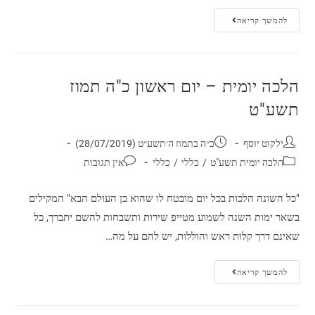
להמשך קריאה
הלכה יומית – יום ראשון כ"ה תמוז
תשע"ט
ילקוט יוסף
כ״ה בתמוז ה׳תשע״ט (28/07/2019)
הלכה יומית תשע"ט
/
כללי
/
כללי
אין תגובות
"כל השונה הלכות בכל יום מובטח לו שהוא בן העולם הבא" המקילים
בשאר ימות השנה לשמוע מטייפ שירות ותשבחות להשם יתברך, כל
שאינם דרך קלות ראש והוללות, יש להם על מה…
להמשך קריאה