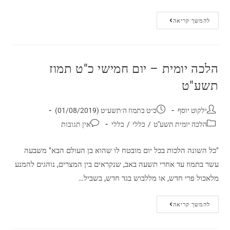
להמשך קריאה
הלכה יומית – יום חמישי כ"ט תמוז
תשע"ט
ילקוט יוסף
כ״ט בתמוז ה׳תשע״ט (01/08/2019)
הלכה יומית תשע"ט
/
כללי
/
כללי
אין תגובות
"כל השונה הלכות בכל יום מובטח לו שהוא בן העולם הבא" משבעה
עשר בתמוז עד אחרי תשעה באב, שנקראים בין המצרים, נוהגים להמנע
מלאכול פרי חדש, או מללבוש בגד חדש, בשביל…
להמשך קריאה