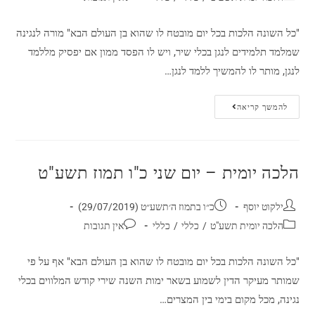
"כל השונה הלכות בכל יום מובטח לו שהוא בן העולם הבא" מורה לנגינה
שמלמד תלמידים לנגן בכלי שיר, ויש לו הפסד ממון אם יפסיק מללמד
לנגן, מותר לו להמשיך ללמד לנגן…
להמשך קריאה
הלכה יומית – יום שני כ"ו תמוז תשע"ט
ילקוט יוסף
כ״ו בתמוז ה׳תשע״ט (29/07/2019)
הלכה יומית תשע"ט
/
כללי
/
כללי
אין תגובות
"כל השונה הלכות בכל יום מובטח לו שהוא בן העולם הבא" אף על פי
שמותר מעיקר הדין לשמוע בשאר ימות השנה שירי קודש המלווים בכלי
נגינה, מכל מקום בימי בין המצרים…