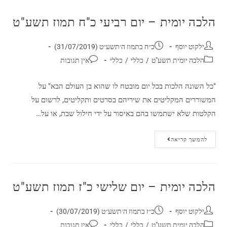
הלכה יומית – יום רביעי כ"ח תמוז תשע"ט
ילקוט יוסף
כ״ח בתמוז ה׳תשע״ט (31/07/2019)
הלכה יומית תשע"ט
/
כללי
/
כללי
אין תגובות
"כל השונה הלכות בכל יום מובטח לו שהוא בן העולם הבא" על
המשוררים המקליטים את שיריהם בסרטים ותקליטים, לרשום על
הקלטות שלא ישתמשו בהם באיסור על ידי חילול שבת, או על…
להמשך קריאה
הלכה יומית – יום שלישי כ"ז תמוז תשע"ט
ילקוט יוסף
כ״ז בתמוז ה׳תשע״ט (30/07/2019)
הלכה יומית תשע"ט
/
כללי
/
כללי
אין תגובות