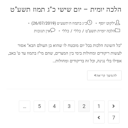
הלכה יומית – יום שישי כ"ג תמוז תשע"ט
ילקוט יוסף
כ״ג בתמוז ה׳תשע״ט (26/07/2019)
הלכה יומית תשע"ט
/
כללי
/
כללי
אין תגובות
"כל השונה הלכות בכל יום מובטח לו שהוא בן העולם הבא" אסור
לעשות ריקודים ומחולות בימי בין המצרים, שהם מי"ז בתמוז עד ט' באב,
אפילו בלי נגינה, וכל זה בריקודים ומחולות…
להמשך קריאה
…
5
4
3
2
1
7