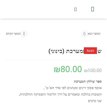
חלקי הסט
עלון עין יצחק
הלכה יומית
עמוד הבית
מכתבי הלכה
שידור חי מלווין דר וסוחרת
עלון השיעור השבועי
המוצר הבא
המוצר הקודם
שולחן המערכת (בינוני)
מבצע!
₪
80.00
₪
100.00
ספר שולחן המערכת
אוסף פסקי דינים ומנהגים לפי סדר הא'-ב' ,
תשובות בהלכה ומאמרים על דרך הלימוד והפסיקה ההלכתית,
שני כרכים