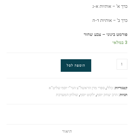
כרך א' – אותיות א-ג
כרך ב' – אותיות ד-ה
פורמט בינוני – צבע שחור
3 במלאי
הוספה לסל
קטגוריות:
כללי
,
ספרי מרן הראשל"צ הגר"י יוסף שליט"א
תגיות:
הרב יצחק יוסף
,
ילקוט יוסף
,
שולחן המערכת
תיאור