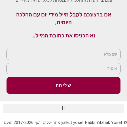
ומכתבי השו"ת וההלכות הנמסרות לכלל ישראל מידי יום.
אם ברצונכם לקבל מייל מידי יום עם ההלכה
היומית,
נא הכניסו את כתובת המייל…
שליחה
© yalkut yosef Rabbi Yitzhak Yosef אתר ילקוט יוסף 2017-2026 הוקם