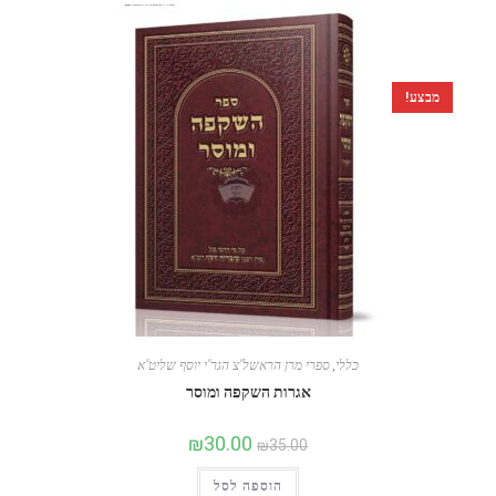
מבצע!
כללי
,
ספרי מרן הראשל"צ הגר"י יוסף שליט"א
אגרות השקפה ומוסר
₪
30.00
₪
35.00
הוספה לסל