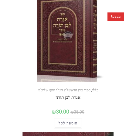
מבצע!
כללי
,
ספרי מרן הראשל"צ הגר"י יוסף שליט"א
אגרת לבן תורה
₪
30.00
₪
35.00
הוספה לסל