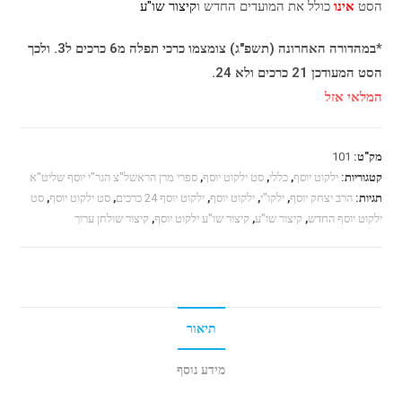
הסט
אינו
כולל את המועדים החדש ו
קיצור שו"ע
*במהדורה האחרונה (תשפ"ג) צומצמו כרכי תפלה מ6 כרכים ל3. ולכך
הסט המעודכן 21 כרכים ולא 24.
המלאי אזל
מק"ט:
101
קטגוריות:
ילקוט יוסף
,
כללי
,
סט ילקוט יוסף
,
ספרי מרן הראשל"צ הגר"י יוסף שליט"א
תגיות:
הרב יצחק יוסף
,
ילקו"י
,
ילקוט יוסף
,
ילקוט יוסף 24 כרכים
,
סט ילקוט יוסף
,
סט
ילקוט יוסף החדש
,
קיצור שו"ע
,
קיצור שו"ע ילקוט יוסף
,
קיצור שולחן ערוך
תיאור
מידע נוסף