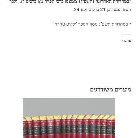
*במהדורה האחרונה (תשפ"ג) צומצמו כרכי תפלה מ6 כרכים ל3. ולכך
הסט המעודכן 21 כרכים ולא 24.
* במהדורת תשפ"ג נוסף הספר 'ילקוט טהרה'
אהבתי
מוצרים משודרגים