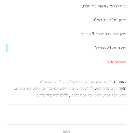
בדיקת חמץ ותערובת חמץ,
סימן תכ"ט עד תמ"ד
ניתן לרכוש פסח – 3 כרכים
סט פסח (3 כרכים)
המלאי אזל
קטגוריות:
ילקוט יוסף
,
ספרי מרן הראשל"צ הגר"י יוסף שליט"א
תגיות:
הרב יצחק יוסף
,
ילקו"י
,
ילקוט יוסף
,
ילקוט יוסף בודדים
,
ילקוט יוסף מועדים
,
ילקוט יוסף פסח
,
ילקוט יוסף פסח כרך א'
,
ילקוט יוסף פסח כרך ב'
תיאור