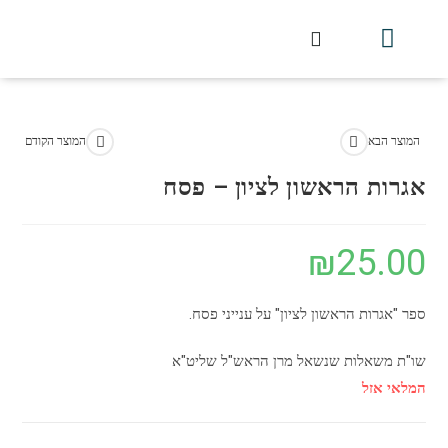
חלקי הסט
עלון עין יצחק
הלכה יומית
עמוד הבית
מכתבי הלכה
שידור חי מלווין דר וסוחרת
עלון השיעור השבועי
המוצר הבא
המוצר הקודם
אגרות הראשון לציון – פסח
₪
25.00
ספר "אגרות הראשון לציון" על ענייני פסח.
שו"ת משאלות שנשאל מרן הראש"ל שליט"א
המלאי אזל