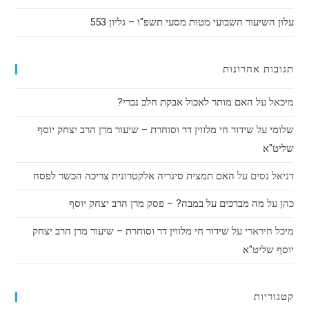
עלון השיעור השבועי מטות מסעי תשפ"ו – גליון 553
תגובות אחרונות
מיכאל
על
האם מותר לאכול אבקת חלב נכרי?
שלומי
על
שידור חי מלווין דר וסוחרת – שיעור מרן הרב יצחק יוסף
שליט"א
דניאל נסים
על
האם תמצית סיגריה אלקטרונית צריכה הכשר לפסח
כהן
על
מה מברכים על במבה? – פסק מרן הרב יצחק יוסף
מיכל חירארי
על
שידור חי מלווין דר וסוחרת – שיעור מרן הרב יצחק
יוסף שליט"א
קטגוריות