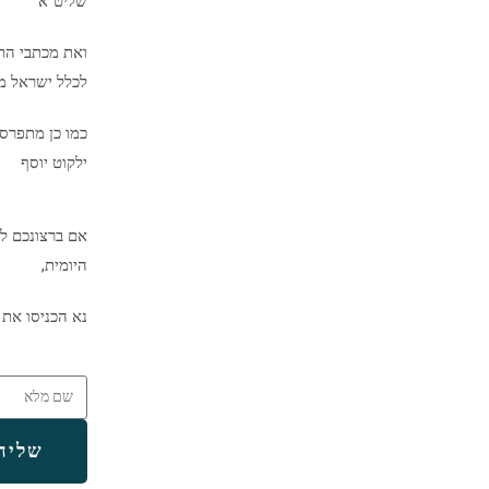
שליט"א
ואת מכתבי הת
לכלל ישראל מיד
כמו כן מתפרס
ילקוט יוסף
אם ברצונכם לק
היומית,
נא הכניסו את 
שליח