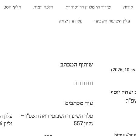
אודות
שידור חי מלווין דר וסוחרת
הלכה יומית
חלקי הסט
עלון השיעור השבועי
עלון עין יצחק
שיתוף המכתב
202)
יצחק יוסף
"ו:
עוד מכתבים
עלון השיעור השבועי ראה תשפ"ו –
עלון ה
גליון 557
גליון 556
https://pru