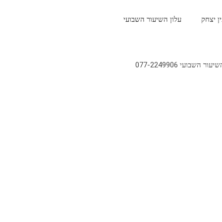
ין יצחק
עלון השיעור השבועי