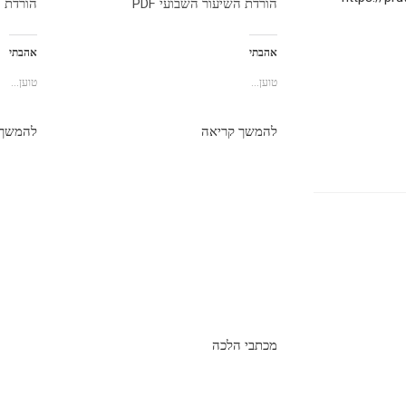
הורדת השיעור השבועי PDF
הורדת הש
אהבתי
אהבתי
טוען...
טוען...
להמשך קריאה
להמשך 
מכתבי הלכה