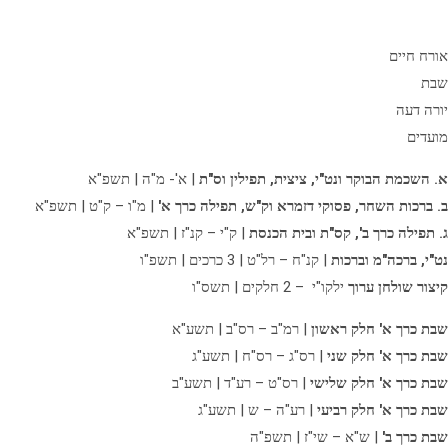
אורח חיים
שבת
יורה דעה
מועדים
א. השכמת הבוקר ונט"י, ציצית, תפילין וס"ת
| א'- מ"ה | תשפ"א
ב. ברכות השחר, פסוקי דזמרא וק"ש, תפילה כרך א'
| מ"ו – ק"ט | תשפ"א
ג. תפילה כרך ב',
קס"ת ובית הכנסת
| ק"י – קנ"ז | תשפ"א
נט"י, ברכה"מ וברכות
| קנ"ח – רל"ט | 3 כרכים | תשפ"ו
קיצור שולחן ערוך
ילקו"י – 2 חלקים | תשס"ו
שבת כרך א' חלק ראשון
| רמ"ב – רס"ב | תשע"א
שבת כרך א' חלק שני
| רס"ג – רס"ח | תשע"ג
שבת כרך א' חלק שלישי
| רס"ט – רע"ד | תשע"ב
שבת כרך א' חלק רביעי
| רע"ה – ש | תשע"ג
שבת כרך ב'
| ש"א – שי"ז | תשפ"ה