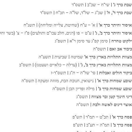
שבת כרך ג'
| שי"ח – שכ"ב | תשס"ד
שבת כרך ד', ה'
| שכ"ג – של"ד, של"ה – תכ"ח | תשס"ד
איסור והיתר כרך א'
| א' – ע"ח (שחיטה, צלייה ומליחה) | תשנ"ח
איסור והיתר כרך ב', ג'
| ע"ט – פו (דגים, חלב עכו"ם ותולעים) פ"ז – צ' (בשר וחל
ילקוט טהרה
| סימן קפ"ג עד סימן ר"א | תשפ"ג
כיבוד אב ואם
| תשס"ה
מצוות התלויות בארץ כרך א'
שמיטה | שביעית | תשע"ה
מצוות התלויות בארץ כרך ב', ג'
| (ערלה – כלאיים ושעטנז) | תשס"ב
ביקור חולים ואבלות
| סי' של"ה – ת"ג | תשס"ד-ז
שובע שמחות כרך א'
| נישואין, חנוכת הבת, מזוזה ומעקה | תשס"ה
שובע שמחות כרך ב'
| מילה ופדיון הבן | תשס"ה
דיני חינוך קטן ובר מצווה
| תשס"ג
אוצר דינים לאשה ולבת
| תשס"ה
פסח כרך א'
| תכ"ט – תמ"ד | תש"פ
פסח כרך ב'
| תמ"ה – תע"ב | תש"פ