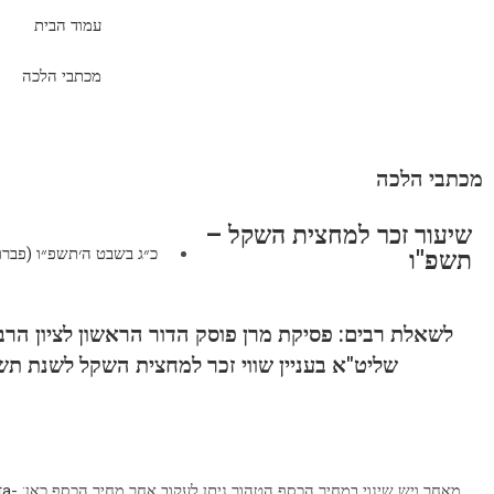
עמוד הבית
מכתבי הלכה
מכתבי הלכה
שיעור זכר למחצית השקל –
כ״ג בשבט ה׳תשפ״ו (פברואר 10, 6
תשפ"ו
לשאלת רבים: פסיקת מרן פוסק הדור הראשון לציון הרב 
שליט"א בעניין שווי
זכר למחצית השקל
לשנת תשפ
מאחר ויש שינוי במחיר הכסף הטהור ניתן לעקוב אחר מחיר הכסף כאן:
ta-