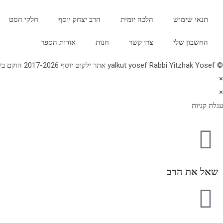
תנאי שימוש
הלכה יומית
הרב יצחק יוסף
חלקי הסט
החשבון שלי
צרו קשר
חנות
אודות הספר
© yalkut yosef Rabbi Yitzhak Yosef אתר ילקוט יוסף 2017-2026 הוקם בשנת תשע"ז - באתר הלכה יומית • עלון עין יצחק • גלריה • ספרי מרן הראש"ל • השיעור השבועי 077-2249906
×
×
עגלת קניות
שאל את הרב