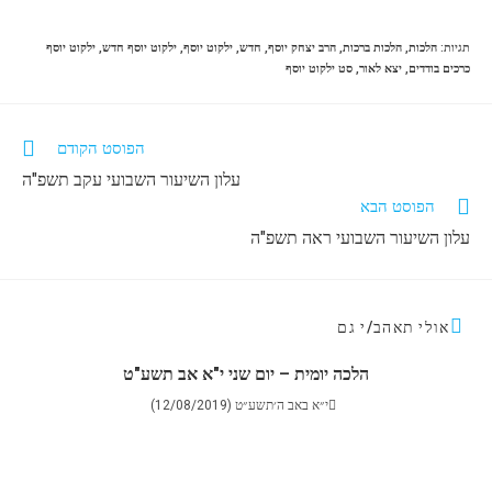
תגיות
:
הלכות
,
הלכות ברכות
,
הרב יצחק יוסף
,
חדש
,
ילקוט יוסף
,
ילקוט יוסף חדש
,
ילקוט יוסף
כרכים בודדים
,
יצא לאור
,
סט ילקוט יוסף
הפוסט הקודם
עלון השיעור השבועי עקב תשפ"ה
הפוסט הבא
עלון השיעור השבועי ראה תשפ"ה
אולי תאהב/י גם
הלכה יומית – יום שני י"א אב תשע"ט
י״א באב ה׳תשע״ט (12/08/2019)