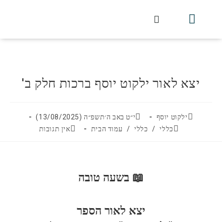
חלקי הסט
עלון עין יצחק
הלכה יומית
עמוד הבית
מכתבי הלכה
שידור חי מלווין דר וסוחרת
עלון השיעור השבועי
יצא לאור ילקוט יוסף ברכות חלק ב'
ילקוט יוסף
י״ט באב ה׳תשפ״ה (13/08/2025)
כללי
/
כללי
/
עמוד הבית
אין תגובות
📖
בשעה טובה
יצא לאור הספר