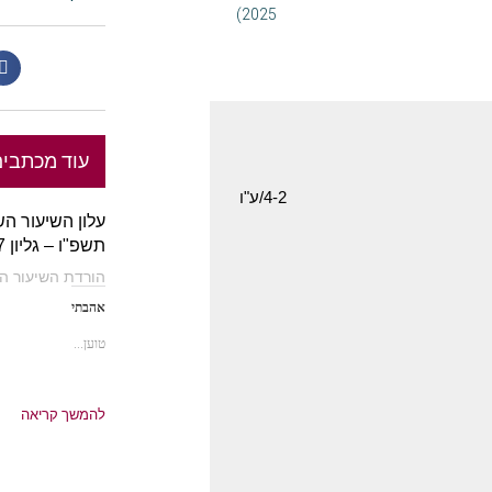
2025)
עוד מכתבי
4-2/ע"ו
עלון השיעור ה
תשפ"ו – גליון 557
הורדת השיעור השבו
אהבתי
טוען...
להמשך קריאה