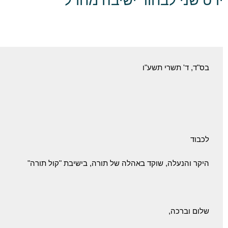
יו"ט שני לבחור ישיבה מחו"ל
בס"ד, ‏ד' תשרי תשע"ו
לכבוד
היקר והנעלה, שוקד באהלה של תורה, בישיבת "קול תורה"
שלום וברכה,