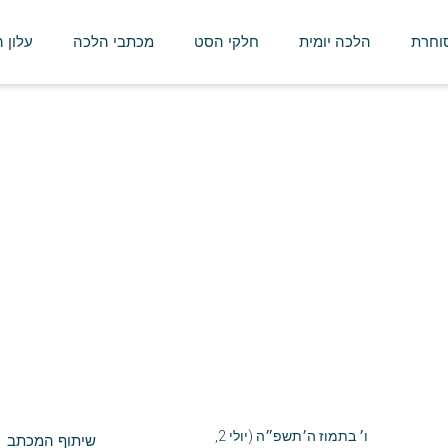
סוחרת
הלכה יומית
חלקי הסט
מכתבי הלכה
עלון 
מכתבי הלכה
ו׳ בתמוז ה׳תשפ״ה (יולי 2,
שיתוף המכתב