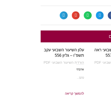
ם
שבועי ראה
עלון השיעור השבועי עקב
תשפ"ו – גליון 556
עי PDF
הורדת השיעור השבועי PDF
אהבתי
טוען...
להמשך קריאה