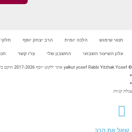
תנאי שימוש
הלכה יומית
הרב יצחק יוסף
חלקי 
עלון השיעור השבועי
החשבון שלי
צרו קשר
חנו
© yalkut yosef Rabbi Yitzhak Yosef אתר ילקוט יוסף 2017-2026 הוקם בשנת תשע"ז - באתר הלכה יומית • עלון עין יצחק • גלריה • ספרי מרן הראש"ל • השיעור השבועי 077-2249906
×
×
עגלת קניות
שאל את הרב