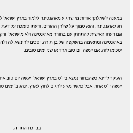
במענה לשאלתך אודות מי שהגיע מארגנטינה ללמוד בארץ ישראל למ
חג לארגנטינה, והוא סמוך על שלחן ההורים, ודעתו סומכת על דעת
וגם דעתו האישית להתחתן עם בחורה מארגנטינה ולא מישראל, ורק
בארגנטינה ומתאימה בהשקפה של בן תורה, יסכים להינשא לה ולהש
יסכימו לזה. אם יעשה יום טוב אחד או שני ימים טובים.
העיקר לדינא כשהבחור נמצא ביו"ט בארץ ישראל, יעשה יום טוב אח
יעשה יו"ט אחד. אבל כאשר מגיע לחגים לחוץ לארץ, ינהג ב' ימים טוב
בברכת התורה,