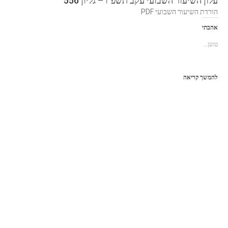
עלון השיעור השבועי עקב תשפ"ו – גליון 556
הורדת השיעור השבועי PDF
אהבתי
טוען...
להמשך קריאה