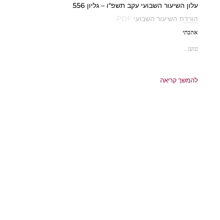
עלון השיעור השבועי עקב תשפ"ו – גליון 556
הורדת השיעור השבועי PDF
אהבתי
טוען...
להמשך קריאה