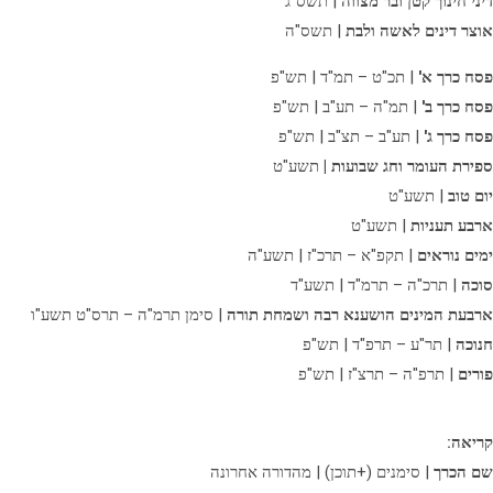
דיני חינוך קטן ובר מצווה
| תשס"ג
אוצר דינים לאשה ולבת
| תשס"ה
פסח כרך א'
| תכ"ט – תמ"ד | תש"פ
פסח כרך ב'
| תמ"ה – תע"ב | תש"פ
פסח כרך ג'
| תע"ב – תצ"ב | תש"פ
ספירת העומר וחג שבועות |
תשע"ט
יום טוב
| תשע"ט
ארבע תעניות
| תשע"ט
ימים נוראים
| תקפ"א – תרכ"ז | תשע"ה
סוכה
| תרכ"ה – תרמ"ד | תשע"ד
ארבעת המינים הושענא רבה ושמחת תורה
| סימן תרמ"ה – תרס"ט תשע"ו
חנוכה
| תר"ע – תרפ"ד | תש"פ
פורים
| תרפ"ה – תרצ"ז | תש"פ
קריאה:
שם הכרך
| סימנים (+תוכן) | מהדורה אחרונה