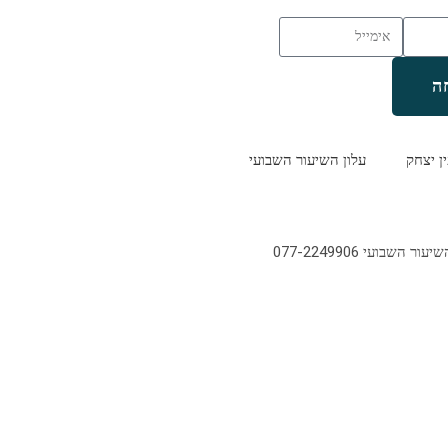
ה
ין יצחק
עלון השיעור השבועי