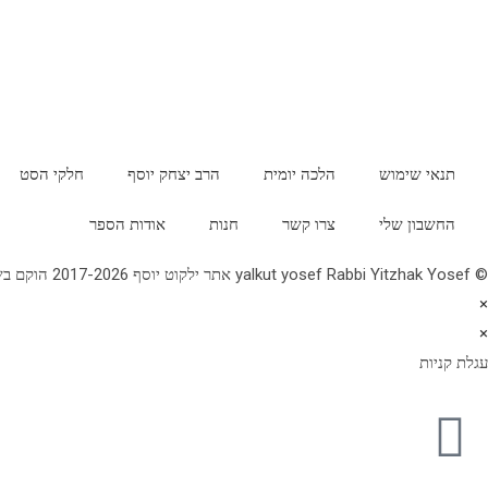
תנאי שימוש
הלכה יומית
הרב יצחק יוסף
חלקי הסט
החשבון שלי
צרו קשר
חנות
אודות הספר
© yalkut yosef Rabbi Yitzhak Yosef אתר ילקוט יוסף 2017-2026 הוקם בשנת תשע"ז - באתר הלכה יומית • עלון עין יצחק • גלריה • ספרי מרן הראש"ל • השיעור השבועי 077-2249906
×
×
עגלת קניות