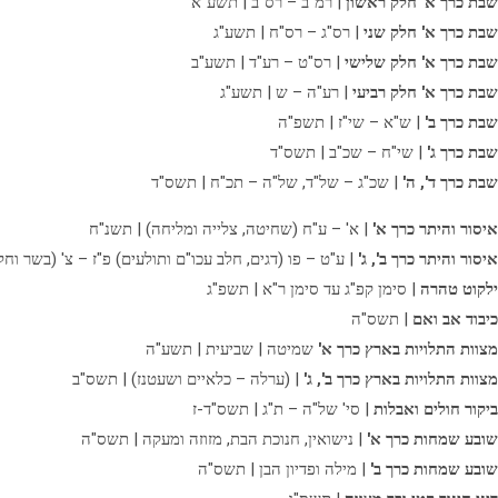
שבת כרך א' חלק ראשון
| רמ"ב – רס"ב | תשע"א
שבת כרך א' חלק שני
| רס"ג – רס"ח | תשע"ג
שבת כרך א' חלק שלישי
| רס"ט – רע"ד | תשע"ב
שבת כרך א' חלק רביעי
| רע"ה – ש | תשע"ג
שבת כרך ב'
| ש"א – שי"ז | תשפ"ה
שבת כרך ג'
| שי"ח – שכ"ב | תשס"ד
שבת כרך ד', ה'
| שכ"ג – של"ד, של"ה – תכ"ח | תשס"ד
איסור והיתר כרך א'
| א' – ע"ח (שחיטה, צלייה ומליחה) | תשנ"ח
איסור והיתר כרך ב', ג'
| ע"ט – פו (דגים, חלב עכו"ם ותולעים) פ"ז – צ' (בשר וחל
ילקוט טהרה
| סימן קפ"ג עד סימן ר"א | תשפ"ג
כיבוד אב ואם
| תשס"ה
מצוות התלויות בארץ כרך א'
שמיטה | שביעית | תשע"ה
מצוות התלויות בארץ כרך ב', ג'
| (ערלה – כלאיים ושעטנז) | תשס"ב
ביקור חולים ואבלות
| סי' של"ה – ת"ג | תשס"ד-ז
שובע שמחות כרך א'
| נישואין, חנוכת הבת, מזוזה ומעקה | תשס"ה
שובע שמחות כרך ב'
| מילה ופדיון הבן | תשס"ה