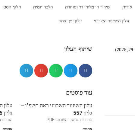
אודות
שידור חי מלווין דר וסוחרת
הלכה יומית
חלקי הסט
עלון השיעור השבועי
עלון עין יצחק
שיתוף העלון
)
עוד פוסטים
עלון השיעור השבועי ראה תשפ"ו –
עלון ה
גליון 557
גליון 556
הורדת השיעור השבועי PDF
הורדת הש
אהבתי
אהבתי