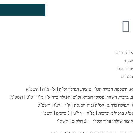
אורח חיים
שבת
יורה דעה
מועדים
א. השכמת הבוקר ונט"י, ציצית, תפילין וס"ת
| א'- מ"ה | תשפ"א
ב. ברכות השחר, פסוקי דזמרא וק"ש, תפילה כרך א'
| מ"ו – ק"ט | תשפ"א
ג. תפילה כרך ב',
קס"ת ובית הכנסת
| ק"י – קנ"ז | תשפ"א
נט"י, ברכה"מ וברכות
| קנ"ח – רל"ט | 3 כרכים | תשפ"ו
קיצור שולחן ערוך
ילקו"י – 2 חלקים | תשס"ו