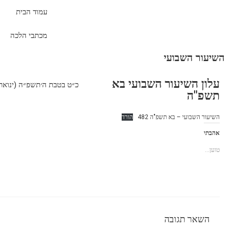
עמוד הבית
מכתבי הלכה
השיעור השבועי
עלון השיעור השבועי בא
כ״ט בטבת ה׳תשפ״ה (ינואר 29, 2025
תשפ"ה
השיעור השבועי – בא תשפ"ה 482
הורד
אהבתי
טוען...
השאר תגובה