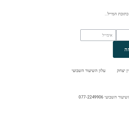
כתובת המייל…
ה
ין יצחק
עלון השיעור השבועי