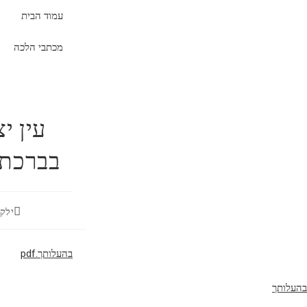
עמוד הבית
מכתבי הלכה
עין י
בברכת הגומל – 384
ילקו
בהעלותך.pdf
בהעלותך