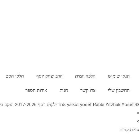
תנאי שימוש
הלכה יומית
הרב יצחק יוסף
חלקי הסט
החשבון שלי
צרו קשר
חנות
אודות הספר
© yalkut yosef Rabbi Yitzhak Yosef אתר ילקוט יוסף 2017-2026 הוקם בשנת תשע"ז - באתר הלכה יומית • עלון עין יצחק • גלריה • ספרי מרן הראש"ל • השיעור השבועי 077-2249906
×
×
עגלת קניות