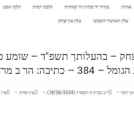
אודות
שידור חי מלווין דר וסוחרת
הלכה יומית
חלקי הסט
עלון השיעור השבועי
עלון עין יצחק
צחק – בהעלותך תשפ"ד – שומע כ
 – כתיבה: הר ב מרדכי גור
ט יוסף
י״ב בסיון ה׳תשפ״ד (18/06/2024)
עין יצחק
אין 