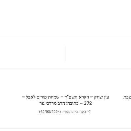
שבת
עין יצחק – ויקרא תשפ"ד – שמחת פורים לאבל –
372 – כתיבה: הרב מרדכי גור
י׳ באדר ב׳ ה׳תשפ״ד (20/03/2024)