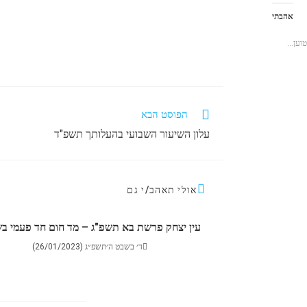
אהבתי
טוען...
הפוסט הבא
עלון השיעור השבועי בהעלותך תשפ"ד
אולי תאהב/י גם
עין יצחק פרשת בא תשפ"ג – מד חום חד פעמי ב
ד׳ בשבט ה׳תשפ״ג (26/01/2023)