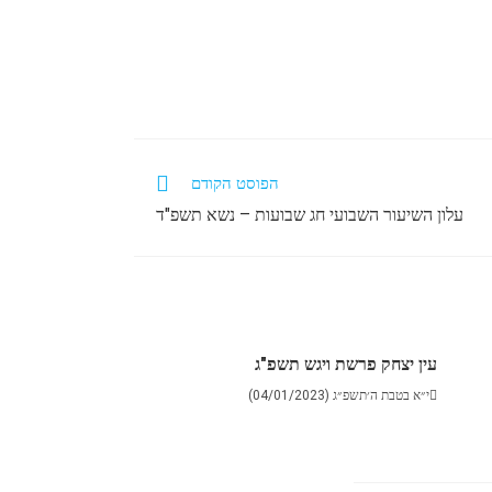
הפוסט הקודם
עלון השיעור השבועי חג שבועות – נשא תשפ"ד
עין יצחק פרשת ויגש תשפ"ג
י״א בטבת ה׳תשפ״ג (04/01/2023)