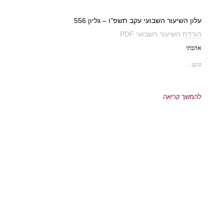
עלון השיעור השבועי עקב תשפ"ו – גליון 556
הורדת השיעור השבועי PDF
אהבתי
טוען...
להמשך קריאה