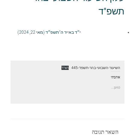
תשפ"ד
י״ד באייר ה׳תשפ״ד (מאי 22, 2024)
השיעור-השבועי-בהר-תשפד-445
הורד
אהבתי
טוען...
השאר תגובה