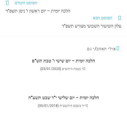
הפוסט הקודם
הלכה יומית – יום ראשון ו' ניסן תשפ"ד
הפוסט הבא
עלון השיעור השבועי מצורע תשפ"ד
אולי תאהב/י גם
הלכה יומית – יום שישי ו' טבת תש"פ
ו׳ בטבת ה׳תש״פ (03/01/2020)
הלכה יומית – יום שלישי י"ד שבט תשע"ח
י״ד בשבט ה׳תשע״ח (30/01/2018)