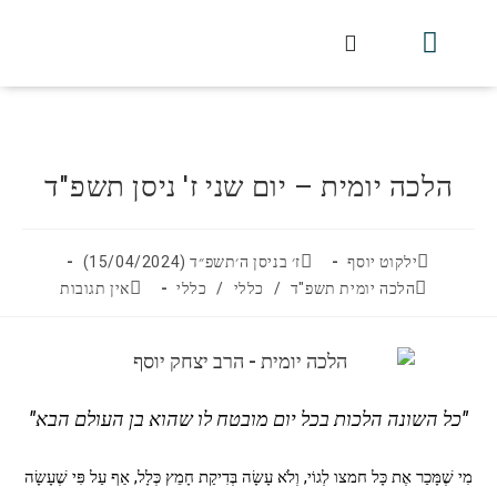
חלקי הסט
עלון עין יצחק
הלכה יומית
עמוד הבית
מכתבי הלכה
שידור חי מלווין דר וסוחרת
עלון השיעור השבועי
הלכה יומית – יום שני ז' ניסן תשפ"ד
ילקוט יוסף
ז׳ בניסן ה׳תשפ״ד (15/04/2024)
הלכה יומית תשפ"ד
/
כללי
/
כללי
אין תגובות
"כל השונה הלכות בכל יום מובטח לו שהוא בן העולם הבא"
מִי שֶׁמָּכַר אֶת כָּל חמצו לְגוֹי, וְלֹא עָשָׂה בְּדִיקַת חָמֵץ כְּלָל, אַף עַל פִּי שֶׁעָשָׂה