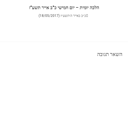
הלכה יומית – יום חמישי כ"ב אייר תשע"ז
כ״ב באייר ה׳תשע״ז (18/05/2017)
השאר תגובה