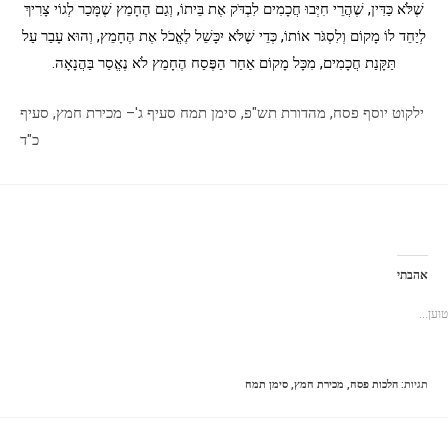
שֶׁלֹּא כַּדִּין, שֶׁהֲרֵי חִיְּבוּ חֲכָמִים לִבְדֹּק אֶת בֵּיתוֹ, וְגַם הֶחָמֵץ שֶׁמָּכַר לְגוֹי צָרִיךְ
לְיַחֵד לוֹ מָקוֹם וְלִסְגֹּר אוֹתוֹ, כְּדֵי שֶׁלֹּא יִכָּשֵׁל לֶאֱכֹל אֶת הֶחָמֵץ, וְהוּא עָבַר עַל
תַּקָּנַת חֲכָמִים, מִכָּל מָקוֹם אַחַר הַפֶּסַח הֶחָמֵץ לֹא נֶאֱסַר בַּהֲנָאָה.
ילקוט יוסף פסח, מהדורת תש"פ, סימן תמח סעיף ג'– מכירת חמץ, סעיף
כ"ד
אהבתי
טוען...
תגיות
:
הלכות פסח
,
מכירת חמץ
,
סימן תמח