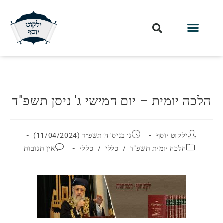
חלקי הסט
עלון עין יצחק
הלכה יומית
עמוד הבית
מכתבי הלכה
שידור חי מלווין דר וסוחרת
עלון השיעור השבועי
הלכה יומית – יום חמישי ג' ניסן תשפ"ד
ילקוט יוסף
ג׳ בניסן ה׳תשפ״ד (11/04/2024)
הלכה יומית תשפ"ד
/
כללי
/
כללי
אין תגובות