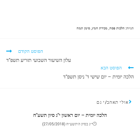
תגיות
:
הלכות פסח
,
מכירת חמץ
,
סימן תמח
הפוסט הקודם
עלון השיעור השבועי תזריע תשפ"ד
הפוסט הבא
הלכה יומית – יום שישי ד' ניסן תשפ"ד
אולי תאהב/י גם
הלכה יומית – יום ראשון י"ג סיון תשע"ח
י״ג בסיון ה׳תשע״ח (27/05/2018)