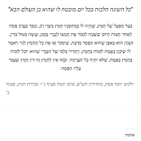
"כל השונה הלכות בכל יום מובטח לו שהוא בן העולם הבא"
בַּעַל מִפְעָל שֶׁל חָמֵץ, שֶׁהָיָה לוֹ בְּמַחְסָנָיו חָמֵץ בְּשָׁוִי רַב, וְנִזְכַּר בְּעֶרֶב פֶּסַח
לְאַחַר חֲצוֹת הַיּוֹם שֶׁשָּׁכַח לִמְכֹּר אֶת חֲמֵצוֹ לְנָכְרִי בַּזְּמַן, וְעָשָׂה בִּטּוּל כַּדִּין,
הַנָּכוֹן הוּא בְּאֹפֶן שֶׁהוּא הֶפְסֵד מְרֻבֶּה, שֶׁיִּמְכֹּר אָז אֶת כָּל הֶחָמֵץ לַגּוֹי וַיֹּאמֶר
לוֹ שֶׁיְּכַוֵּן בֶּאֱמֶת לִזְכּוֹת בְּחָמֵץ, וְיַחֲדִיר בְּלִבּוֹ שֶׁל הַנָּכְרִי שֶׁהוּא יוּכַל לִזְכּוֹת
בֶּחָמֵץ בֶּאֱמֶת, שֶׁלֹּא יִהְיֶה כָּל הַעֲרָמָה. וּבַזֶּה אֵין לְחָמֵץ זֶה דִּין חָמֵץ שֶׁעָבַר
עָלָיו הַפֶּסַח.
ילקוט יוסף פסח, מהדורת תש"פ, סימן תמח סעיף ג'– מכירת חמץ, סעיף
כ'
אהבתי