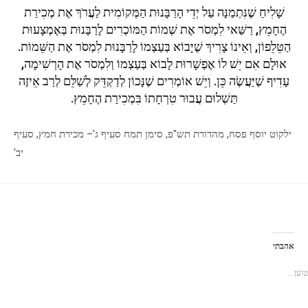
שָׁלִיחַ שֶׁנִּתְמַנָּה עַל יְדֵי הָרַבָּנוּת הַמְּקוֹמִית לַעֲרֹךְ אֶת מְכִירַת
הֶחָמֵץ, רַשַּׁאי לִמְסֹר אֶת שְׁמוֹת הַמּוֹכְרִים לָרַבָּנוּת בְּאֶמְצָעוּת
הַטֵּלֵפוֹן, וְאֵינוֹ צָרִיךְ שֶׁיָּבוֹא בְּעַצְמוֹ לָרַבָּנוּת לִמְסֹר אֶת הַשֵּׁמוֹת.
אוּלָם אִם יֵשׁ לוֹ אֶפְשָׁרוּת לָבוֹא בְּעַצְמוֹ וְלִמְסֹר אֶת הָרְשִׁימָה,
עָדִיף שֶׁיַּעֲשֶׂה כֵּן. וְיֵשׁ אוֹמְרִים שֶׁנָּכוֹן לְדַקְדֵּק לְשַׁלֵּם לְרַב אֵיזֶה
תַּשְׁלוּם עֲבוּר טִרְחָתוֹ בִּמְכִירַת הֶחָמֵץ.
ילקוט יוסף פסח, מהדורת תש"פ, סימן תמח סעיף ג'– מכירת חמץ, סעיף
יב'
אהבתי
טוען...