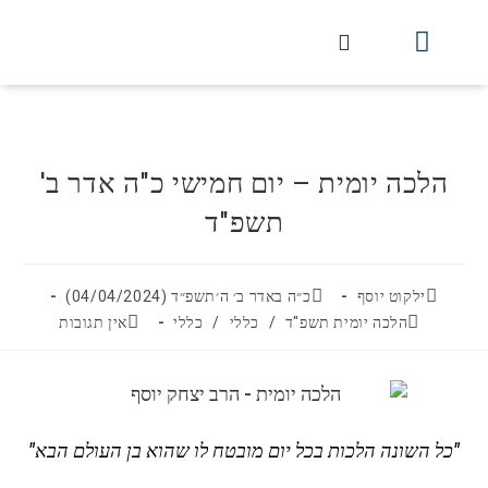
חלקי הסט
עלון עין יצחק
הלכה יומית
עמוד הבית
מכתבי הלכה
שידור חי מלווין דר וסוחרת
עלון השיעור השבועי
הלכה יומית – יום חמישי כ"ה אדר ב'
תשפ"ד
ילקוט יוסף
כ״ה באדר ב׳ ה׳תשפ״ד (04/04/2024)
הלכה יומית תשפ"ד
/
כללי
/
כללי
אין תגובות
"כל השונה הלכות בכל יום מובטח לו שהוא בן העולם הבא"