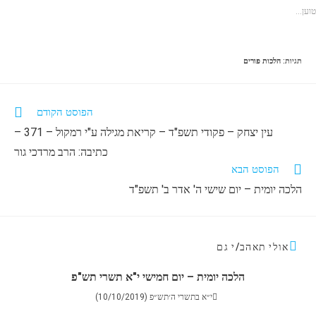
..
תגיות
:
הלכות פורים
הפוסט הקודם
עין יצחק – פקודי תשפ"ד – קריאת מגילה ע"י רמקול – 371 –
כתיבה: הרב מרדכי גור
הפוסט הבא
הלכה יומית – יום שישי ה' אדר ב' תשפ"ד
אולי תאהב/י גם
הלכה יומית – יום חמישי י"א תשרי תש"פ
י״א בתשרי ה׳תש״פ (10/10/2019)