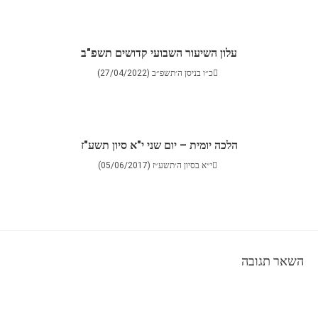
עלון השיעור השבועי קדושים תשפ"ב
כ״ו בניסן ה׳תשפ״ב (27/04/2022)
הלכה יומית – יום שני י"א סיון תשע"ז
י״א בסיון ה׳תשע״ז (05/06/2017)
השאר תגובה