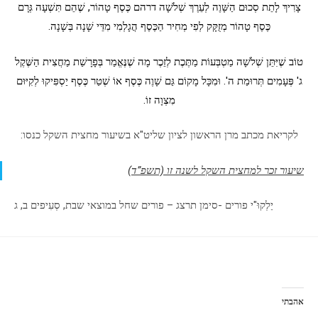
צָרִיךְ לָתֵת סְכוּם הַשָּׁוֶה לְעֵרֶךְ שְׁלֹשָׁה דרהם כֶּסֶף טָהוֹר, שֶׁהֵם תִּשְׁעָה גְּרָם
כֶּסֶף טָהוֹר מְזֻקָּק לְפִי מְחִיר הַכֶּסֶף הֲגָלְמִי מִדֵּי שָׁנָה בְּשָׁנָה.
טוֹב שֶׁיִּתֵּן שְׁלֹשָׁה מַטְבְּעוֹת מַתֶּכֶת לְזֵכֶר מָה שֶׁנֶּאֱמַר בְּפָרָשַׁת מַחֲצִית הַשֶּׁקֶל
ג' פְּעָמִים תְּרוּמַת ה'. וּמִכָּל מָקוֹם גַּם שָׁוֶה כֶּסֶף אוֹ שְׁטַר כֶּסֶף יַסְפִּיקוּ לְקִיּוּם
מִצְוָה זוֹ.
לקריאת מכתב מרן הראשון לציון שליט"א בשיעור מחצית השקל כנסו:
שיעור זכר למחצית השקל לשנה זו (תשפ”ד)
יַלְקוּ"י פורים -סימן תרצג – פורים שחל במוצאי שבת, סְעִיפים ב, ג
אהבתי