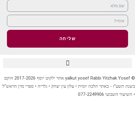
שליחה
© yalkut yosef Rabbi Yitzhak Yosef אתר ילקוט יוסף 2017-2026 הוקם
 תשע"ז - באתר הלכה יומית • עלון עין יצחק • גלריה • ספרי מרן הראש"ל
ור השבועי 077-2249906