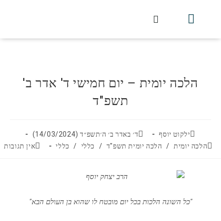
חלקי הסט
עלון עין יצחק
הלכה יומית
עמוד הבית
מכתבי הלכה
שידור חי מלווין דר וסוחרת
עלון השיעור השבועי
הלכה יומית – יום חמישי ד' אדר ב'
תשפ"ד
ילקוט יוסף
ד׳ באדר ב׳ ה׳תשפ״ד (14/03/2024)
הלכה יומית
/
הלכה יומית תשפ"ד
/
כללי
/
כללי
אין תגובות
"כל השונה הלכות בכל יום מובטח לו שהוא בן העולם הבא"