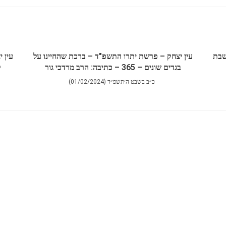
שבת
עין יצחק – פרשת יתרו התשפ"ד – ברכת שהחיינו על
עין 
בגדים שונים – 365 – כתיבה: הרב מרדכי גור
ק
כ״ב בשבט ה׳תשפ״ד (01/02/2024)