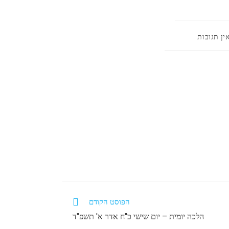
ובות:
ין תגובות
הפוסט הקודם
הלכה יומית – יום שישי כ"ח אדר א' תשפ"ד