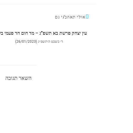
אולי תאהב/י גם
עין יצחק פרשת בא תשפ"ג – מד חום חד פעמי ב
ד׳ בשבט ה׳תשפ״ג (26/01/2023)
השאר תגובה