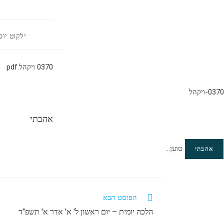
מחבר:
ילקוט יוס
0370 ויקהל.pdf
0370-ויקהל
אהבתי
טוען...
אהבתי
לקרוא
הפוסט הבא
מאמרים
הלכה יומית – יום ראשון ל' א' אדר א' תשפ"ד
נוספים