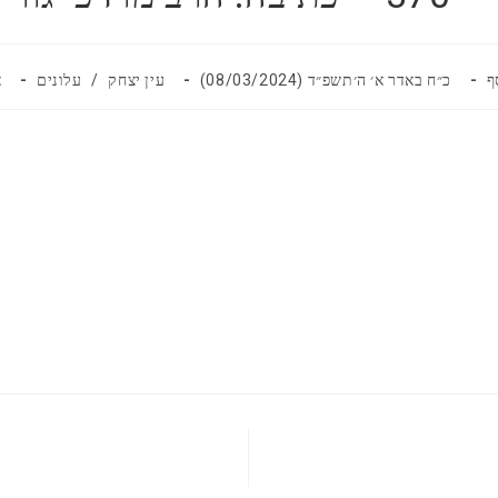
פורסם:
קטגוריה:
תג
ף
כ״ח באדר א׳ ה׳תשפ״ד (08/03/2024)
עין יצחק
/
עלונים
א