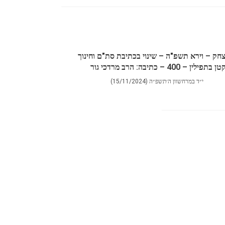
יצחק – וירא תשפ"ה – שינוי בכתיבת סת"ם וחינוך
טן בתפילין – 400 – כתיבה: הרב מרדכי גור
י״ד במרחשוון ה׳תשפ״ה (15/11/2024)