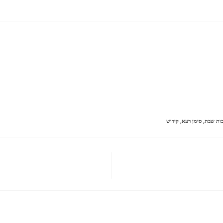
ות שבת
,
סימן רעא
,
קידוש