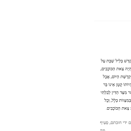
ַדֵּשׁ בְּלֵיל שַׁבָּת עַל
ִהְיֶה צֵאת הַכּוֹכָבִים,
 קְדֻשַּׁת הַיּוֹם, אֲבָל
ְיוֹתוֹ קָטָן אֵינוֹ בַּר
ֵר מִצַּד הַדִּין לְבִלְתִּי
ְמִצְווֹת כְּלָל, וְכָל
יעַ צֵאת הַכּוֹכָבִים.
ם ידי חובתם, סְעִיף
מה