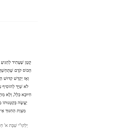
קָטָן שֶׁעָתִיד לְהַגִּיעַ 
הַכּוֹס קֹדֶם שֶׁתֶּחְשַׁך
וְאָז יְקַדֵּשׁ קִדּוּשׁ ה
לֹא שַׁיָּךְ לְהוֹסִיף עַל
חִיּוּבָא כְּלָל, וְלָא מְהַנ
יַעֲשֶׂה בְּקַטְנוּתוֹ מ
מִצְוַת הַחִנּוּךְ אֵינ
יַלְקוּ"י שַׁבָּת 