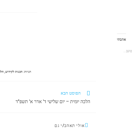
אהבתי
טוען...
תגיות
:
הכנות לקידוש
,
הלכ
לקרוא
הפוסט הבא
מאמרים
הלכה יומית – יום שלישי ד' אדר א' תשפ"ד
נוספים
אולי תאהב/י גם