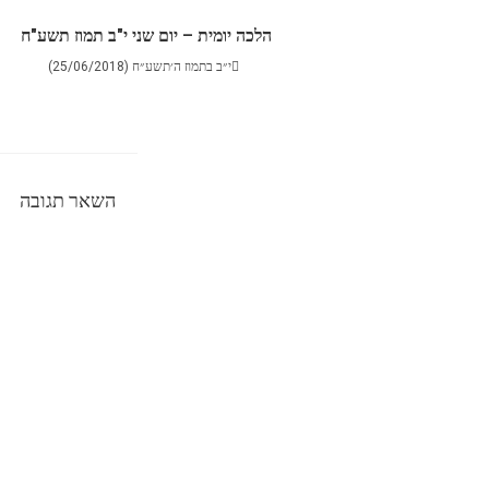
הלכה יומית – יום שני י"ב תמוז תשע"ח
י״ב בתמוז ה׳תשע״ח (25/06/2018)
השאר תגובה