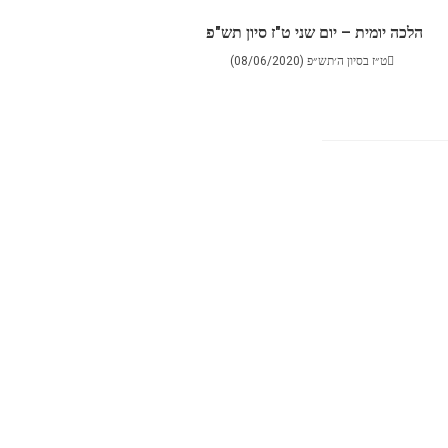
הלכה יומית – יום שני ט"ז סיון תש"פ
ט״ז בסיון ה׳תש״פ (08/06/2020)