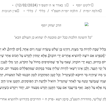
מחבר:
פורסם:
ילקוט יוסף
ג׳ באדר א׳ ה׳תשפ״ד (12/02/2024)
קטגוריה:
תגובות:
הלכה יומית
/
הלכה יומית תשפ"ד
/
כללי
/
כללי
אין תגובות
"כל השונה הלכות בכל יום מובטח לו שהוא בן העולם הבא"
בְּלֵיל שַׁבָּת לִהְיוֹת בַּר מִצְוָה, דְּהַיְנוּ בֶּן שְׁלֹשׁ עֶשְׂרֵה שָׁנָה וְיוֹם אֶחָד, [יוֹם לֵדָתוֹ], לֹא יְק
ְ [וּבִפְרָט אִם רוֹצֶה לְהוֹצִיא אֲחֵרִים יְדֵי חוֹבָה], אֶלָּא יַמְתִּין לְקַדֵּשׁ עַל הַכּוֹס אַחַר שֶׁיּ
ַיּוֹם בְּחִיּוּב, וְיָצָא יְדֵי חוֹבָתוֹ, שֶׁאַף עַל פִּי שֶׁמּוֹסִיפִים מֵחוֹל עַל הַקֹּדֶשׁ, הָנֵי מִלֵּי לְעִנְיַן
 יְמֵי הַנַּעַר, וְלָכֵן אֵינוֹ רַשַּׁאי לִהְיוֹת שְׁלִיחַ צִבּוּר בְּמָקוֹם שֶׁמִּתְפַּלְּלִים מִבְּעוֹד יוֹם, וּבִה
ֵּי מַה שֶׁיִּהְיֶה בַּר חִיּוּבָא לִכְשֶׁיַּגְדִּיל. וְכָל קָטָן הַמִּתְקָרֵב לִזְמַן הִכָּנְסוּ לְעֹל הַמִּצְווֹת, יִזָּה
ִצְוָה שֶׁנִּמְשַׁךְ זְמַנָּהּ עַד לְאַחַר שֶׁהִגְדִּיל. הוֹאִיל וּלְדַעַת רֹב הַפּוֹסְקִים, הַקָּטָן אֵינוֹ חַיָּב בּ
ָהּ אֶלָּא עַל הָאָב. וְאַף בְּדִיעֲבַד אִם עָבַר הַקָּטָן וְקִדֵּשׁ מִבְּעוֹד יוֹם, יַחֲזֹר וִיקַדֵּשׁ כְּשֶׁיַּגִּ
א' חֵלֶק שְׁלִישִׁי, מהדורת תשע"ב, סִימָן רעא -פרק ח – החייבים בקידוש ולהוציא אחרי