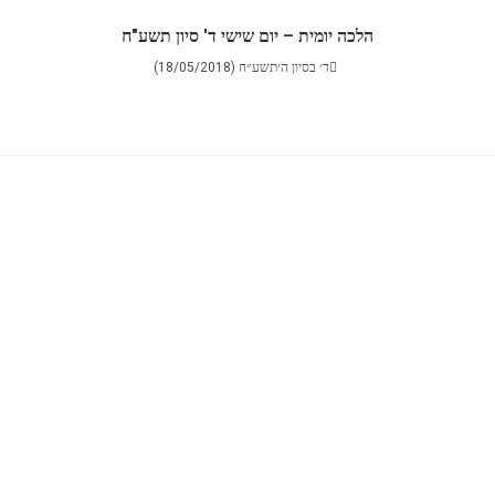
הלכה יומית – יום שישי ד' סיון תשע"ח
ד׳ בסיון ה׳תשע״ח (18/05/2018)