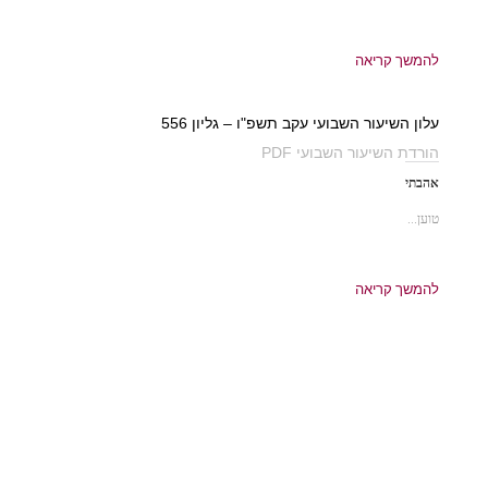
להמשך קריאה
עלון השיעור השבועי עקב תשפ"ו – גליון 556
הורדת השיעור השבועי PDF
אהבתי
טוען...
להמשך קריאה