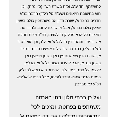
להשתתף יחד ע"כ, וכ"ה בשו"ת רש"י (סי' מ"ה), וכן
הוא בתשובת הגאונים (שע"ת סי' רל"ד) הרבה בנ"א
הדרים בחצר א', שורת הדין אם משתתפין כולם בשמן
יוצאין כולם בנר א', אבל מי שרצה לחבב ולהדר את
המצוות כל או"א מדליק נר לעצמו, דת"ר מצות חנוכה
איש וביתו, והמהדרין נר לכל א' וא' ע"כ, וכן הוא בטור
(סי' תרע"ז), כתב רב שר שלום אנשים הרבה בחצר
א', שורת הדין שמשתתפין כולן בשמן ויוצאין כולן
בשמן בנר א', אבל להידור מצוה כל א' וא' מדליק
לעצמו על פתח ביתו ע"כ, ההידור הוא דוקא להדליק
בפתח הבית שהוא נפרד לעצמו, אבל בבית א' אליבא
דכ"ע לא מברכין,
ועל כן בבתי מלון ובתי הארחה
משתתפים בפרוטה, ומזכים לכל
המשפחות ומדליקין אך ורק במקום א'