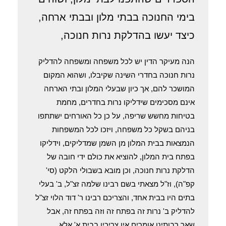
בימי החנוכה בבתי מלון ובבתי ארחה,
כיצד יעשו בהדלקת נרות חנוכה,
הנה מעיקר הדין יש לכל משפחה ומשפחה להדליק
נרות חנוכה בחדרי השינה שקיבלו, ושהוא המקום
המושכר להם, אך כיון שבעלי המלון ובתי הארחה
אינם מסכימים שידליקו נרות בחדרים, מחמת
בטיחות מחשש שריפה, על כן כל האורחים ישתתפו
בניהם בשקל כל משפחה, ויזכו לכל המשפחות
הנמצאות בבית המלון מן השמן שמדליקים, וידליקו
בפתח בית המלון, להוציא את כולם ידי חובה של
הדלקת נרות חנוכה, וכן מובא בשבולי הלקט (סי'
קפ"ה), וז"ל מצאתי בשם רבינו שלמה זצ"ל, ב' בעלי
בתים היו בבית אחד, והצריכם רבינו ר' דוד הלוי זצ"ל
להדליק ב' נרות זה בפתח זה וזה בפתח זה, אבל
שאר רבותינו אומרים אין צריכין בבית א' אלא