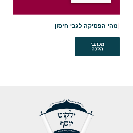
מה הד
מכתבי
הלכה