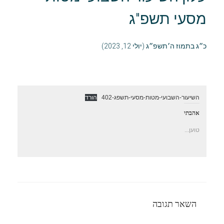
מסעי תשפ"ג
כ״ג בתמוז ה׳תשפ״ג (יולי 12, 2023)
השיעור-השבועי-מטות-מסעי-תשפג-402
הורד
אהבתי
טוען...
השאר תגובה