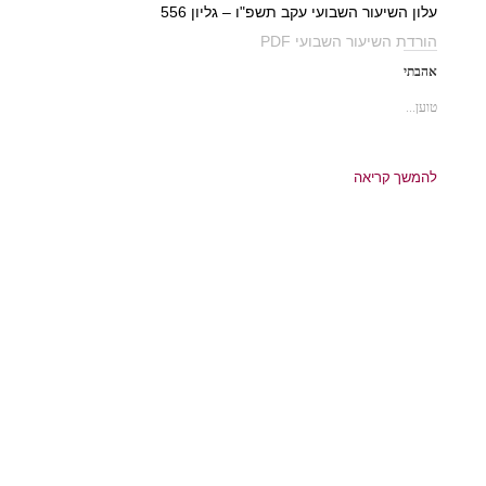
עלון השיעור השבועי עקב תשפ"ו – גליון 556
הורדת השיעור השבועי PDF
אהבתי
טוען...
להמשך קריאה