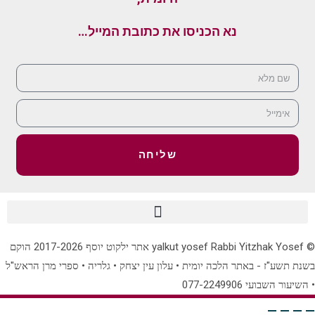
נא הכניסו את כתובת המייל…
שליחה
© yalkut yosef Rabbi Yitzhak Yosef אתר ילקוט יוסף 2017-2026 הוקם
בשנת תשע"ז - באתר הלכה יומית • עלון עין יצחק • גלריה • ספרי מרן הראש"ל
• השיעור השבועי 077-2249906