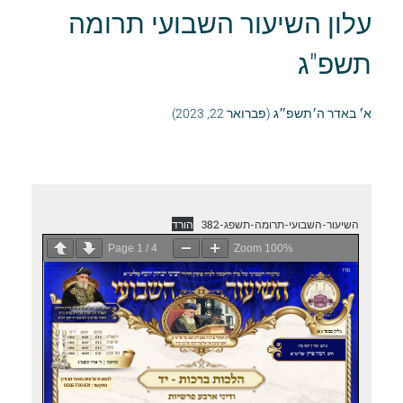
עלון השיעור השבועי תרומה
תשפ"ג
א׳ באדר ה׳תשפ״ג (פברואר 22, 2023)
השיעור-השבועי-תרומה-תשפג-382
הורד
Page
1
/
4
Zoom
100%