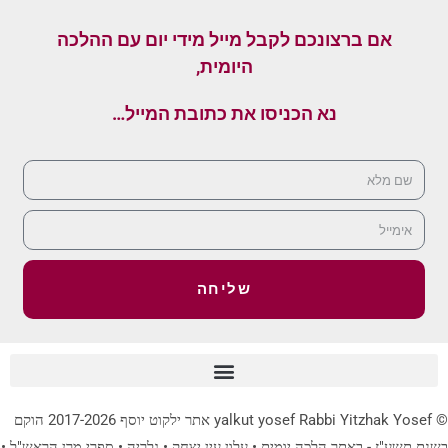
אם ברצונכם לקבל מייל מידי יום עם ההלכה
היומית,
נא הכניסו את כתובת המייל…
שליחה
© yalkut yosef Rabbi Yitzhak Yosef אתר ילקוט יוסף 2017-2026 הוקם
בשנת תשע"ז - באתר הלכה יומית • עלון עין יצחק • גלריה • ספרי מרן הראש"ל •