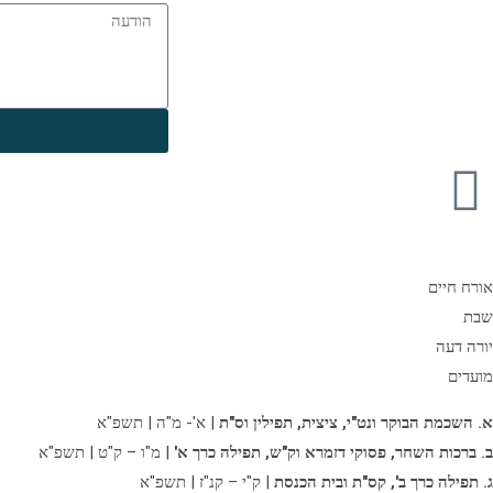
אורח חיים
שבת
יורה דעה
מועדים
א. השכמת הבוקר ונט"י, ציצית, תפילין וס"ת
| א'- מ"ה | תשפ"א
ב. ברכות השחר, פסוקי דזמרא וק"ש, תפילה כרך א'
| מ"ו – ק"ט | תשפ"א
ג. תפילה כרך ב',
קס"ת ובית הכנסת
| ק"י – קנ"ז | תשפ"א