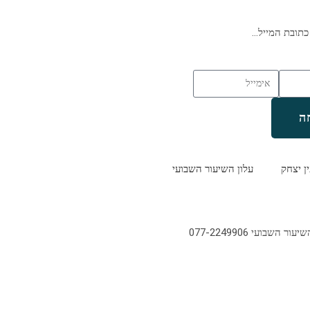
כתובת המייל…
ה
ין יצחק
עלון השיעור השבועי