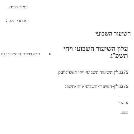
עמוד הבית
מכתבי הלכה
השיעור השבועי
עלון השיעור השבועי ויחי
כ״א בטבת ה׳תשפ״ג (ינואר 14, 3
תשפ"ג
375עלון השיעור השבועי ויחי תשפ"ג.pdf
375עלון-השיעור-השבועי-ויחי-תשפג
אהבתי
טוען...