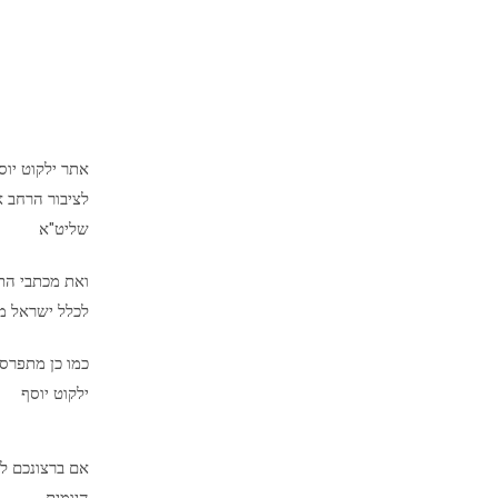
אתר ילקוט יו
לציבור הרחב א
שליט"א
ואת מכתבי הת
לכלל ישראל מיד
כמו כן מתפרס
ילקוט יוסף
אם ברצונכם לק
היומית,