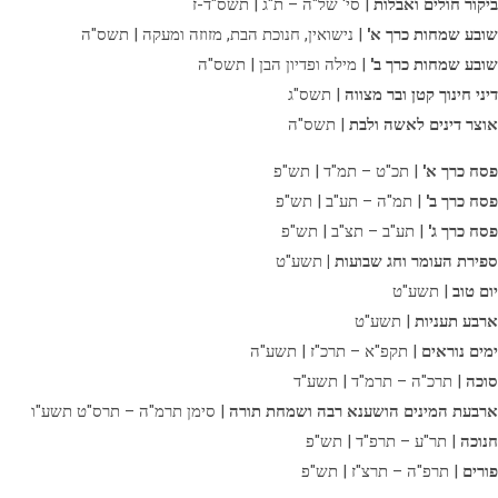
ביקור חולים ואבלות
| סי' של"ה – ת"ג | תשס"ד-ז
שובע שמחות כרך א'
| נישואין, חנוכת הבת, מזוזה ומעקה | תשס"ה
שובע שמחות כרך ב'
| מילה ופדיון הבן | תשס"ה
דיני חינוך קטן ובר מצווה
| תשס"ג
אוצר דינים לאשה ולבת
| תשס"ה
פסח כרך א'
| תכ"ט – תמ"ד | תש"פ
פסח כרך ב'
| תמ"ה – תע"ב | תש"פ
פסח כרך ג'
| תע"ב – תצ"ב | תש"פ
ספירת העומר וחג שבועות |
תשע"ט
יום טוב
| תשע"ט
ארבע תעניות
| תשע"ט
ימים נוראים
| תקפ"א – תרכ"ז | תשע"ה
סוכה
| תרכ"ה – תרמ"ד | תשע"ד
ארבעת המינים הושענא רבה ושמחת תורה
| סימן תרמ"ה – תרס"ט תשע"ו
חנוכה
| תר"ע – תרפ"ד | תש"פ
פורים
| תרפ"ה – תרצ"ז | תש"פ