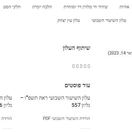
אודות
שידור חי מלווין דר וסוחרת
הלכה יומית
חלקי הסט
עלון השיעור השבועי
עלון עין יצחק
שיתוף העלון
202)
עוד פוסטים
עלון השיעור השבועי ראה תשפ"ו –
עלון ה
גליון 557
גליון 556
הורדת השיעור השבועי PDF
הורדת הש