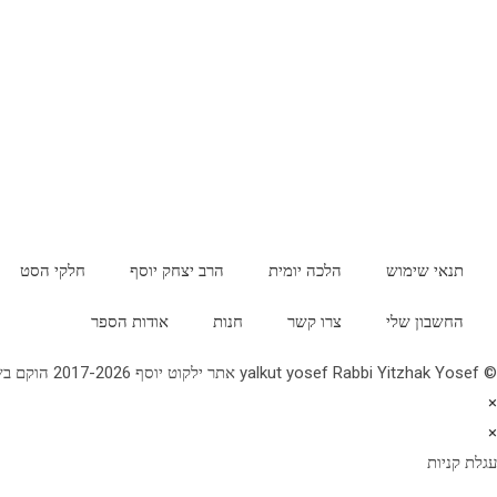
תנאי שימוש
הלכה יומית
הרב יצחק יוסף
חלקי הסט
החשבון שלי
צרו קשר
חנות
אודות הספר
© yalkut yosef Rabbi Yitzhak Yosef אתר ילקוט יוסף 2017-2026 הוקם בשנת תשע"ז - באתר הלכה יומית • עלון עין יצחק • גלריה • ספרי מרן הראש"ל • השיעור השבועי 077-2249906
×
×
עגלת קניות