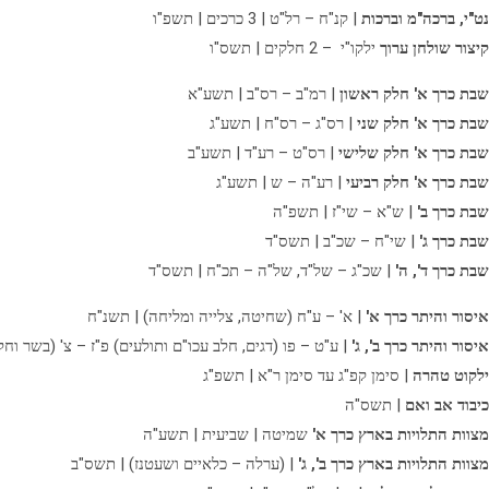
נט"י, ברכה"מ וברכות
| קנ"ח – רל"ט | 3 כרכים | תשפ"ו
קיצור שולחן ערוך
ילקו"י – 2 חלקים | תשס"ו
שבת כרך א' חלק ראשון
| רמ"ב – רס"ב | תשע"א
שבת כרך א' חלק שני
| רס"ג – רס"ח | תשע"ג
שבת כרך א' חלק שלישי
| רס"ט – רע"ד | תשע"ב
שבת כרך א' חלק רביעי
| רע"ה – ש | תשע"ג
שבת כרך ב'
| ש"א – שי"ז | תשפ"ה
שבת כרך ג'
| שי"ח – שכ"ב | תשס"ד
שבת כרך ד', ה'
| שכ"ג – של"ד, של"ה – תכ"ח | תשס"ד
איסור והיתר כרך א'
| א' – ע"ח (שחיטה, צלייה ומליחה) | תשנ"ח
איסור והיתר כרך ב', ג'
| ע"ט – פו (דגים, חלב עכו"ם ותולעים) פ"ז – צ' (בשר וחל
ילקוט טהרה
| סימן קפ"ג עד סימן ר"א | תשפ"ג
כיבוד אב ואם
| תשס"ה
מצוות התלויות בארץ כרך א'
שמיטה | שביעית | תשע"ה
מצוות התלויות בארץ כרך ב', ג'
| (ערלה – כלאיים ושעטנז) | תשס"ב