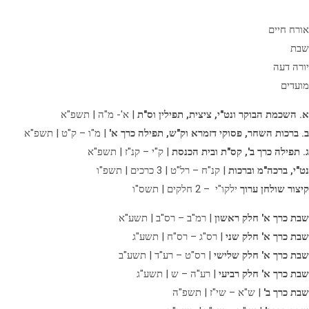
אורח חיים
שבת
יורה דעה
מועדים
א. השכמת הבוקר ונט"י, ציצית, תפילין וס"ת
| א'- מ"ה | תשפ"א
ב. ברכות השחר, פסוקי דזמרא וק"ש, תפילה כרך א'
| מ"ו – ק"ט | תשפ"א
ג. תפילה כרך ב',
קס"ת ובית הכנסת
| ק"י – קנ"ז | תשפ"א
נט"י, ברכה"מ וברכות
| קנ"ח – רל"ט | 3 כרכים | תשפ"ו
קיצור שולחן ערוך
ילקו"י – 2 חלקים | תשס"ו
שבת כרך א' חלק ראשון
| רמ"ב – רס"ב | תשע"א
שבת כרך א' חלק שני
| רס"ג – רס"ח | תשע"ג
שבת כרך א' חלק שלישי
| רס"ט – רע"ד | תשע"ב
שבת כרך א' חלק רביעי
| רע"ה – ש | תשע"ג
שבת כרך ב'
| ש"א – שי"ז | תשפ"ה