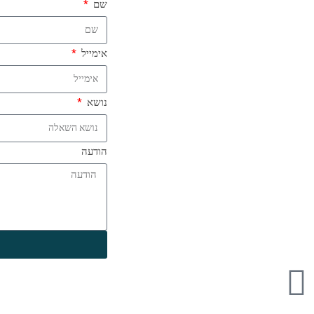
שם
אימייל
נושא
הודעה