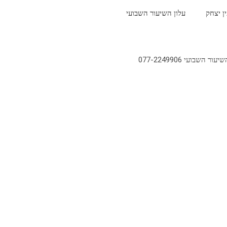
ין יצחק
עלון השיעור השבועי