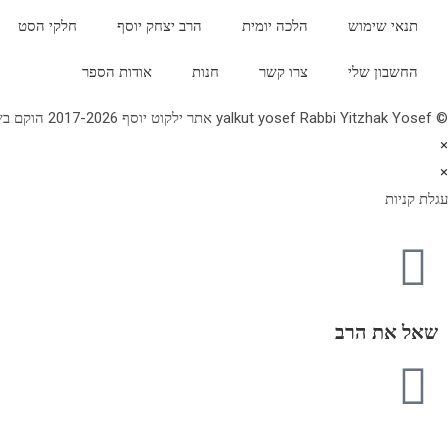
תנאי שימוש
הלכה יומית
הרב יצחק יוסף
חלקי הסט
החשבון שלי
צרו קשר
חנות
אודות הספר
© yalkut yosef Rabbi Yitzhak Yosef אתר ילקוט יוסף 2017-2026 הוקם בשנת תשע"ז - באתר הלכה יומית • עלון עין יצחק • גלריה • ספרי מרן הראש"ל • השיעור השבועי 077-2249906
×
×
עגלת קניות
שאל את הרב