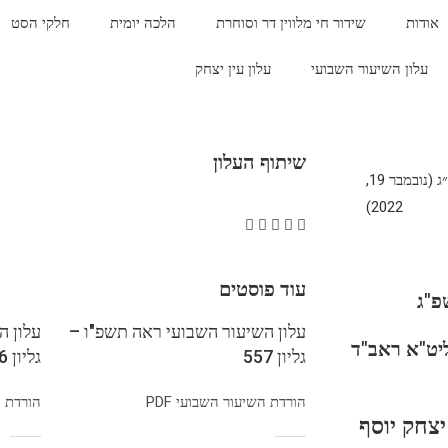
אודות
שידור חי מלווין דר וסוחרת
הלכה יומית
חלקי הסט
עלון השיעור השבועי
עלון עין יצחק
שיתוף העלון
כ״ה במרחשוון ה׳תשפ״ג (נובמבר 19,
2022)
עוד פוסטים
פ"ג
עלון השיעור השבועי ראה תשפ"ו –
עלון ה
 שליט"א ראב"ד
גליון 557
גליון 556
הורדת השיעור השבועי PDF
הורדת הש
ב יצחק יוסף