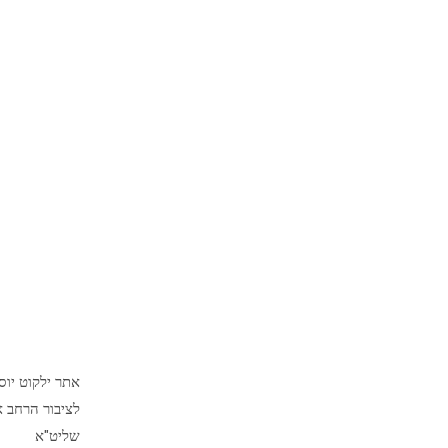
אתר ילקוט יו
לציבור הרחב א
שליט"א