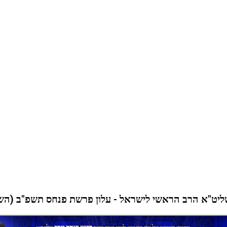
ף שליט"א הרב הראשי לישראל - עלון פרשת פנחס תשפ"ב (ה