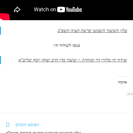
עלון השיעור השבועי פרשת תצוה תשפ"ב
כנסו לשידור חי:
שידור חי מלווין דר וסוחרת – שיעור מרן הרב יצחק יוסף שליט"א
אהבתי
טוען...
הפוסט הקודם