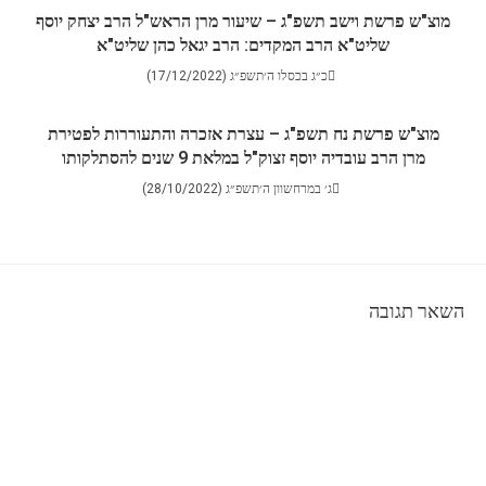
מוצ"ש פרשת וישב תשפ"ג – שיעור מרן הראש"ל הרב יצחק יוסף
שליט"א הרב המקדים: הרב יגאל כהן שליט"א
כ״ג בכסלו ה׳תשפ״ג (17/12/2022)
מוצ"ש פרשת נח תשפ"ג – עצרת אזכרה והתעוררות לפטירת
מרן הרב עובדיה יוסף זצוק"ל במלאת 9 שנים להסתלקותו
ג׳ במרחשוון ה׳תשפ״ג (28/10/2022)
השאר תגובה