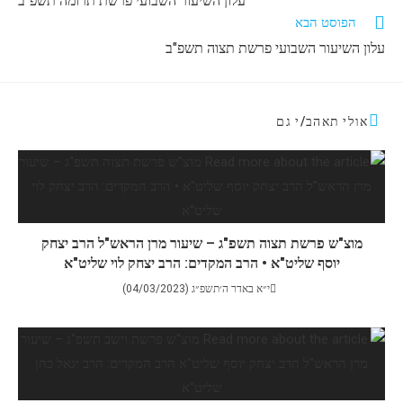
עלון השיעור השבועי פרשת תרומה תשפ"ב
הפוסט הבא
עלון השיעור השבועי פרשת תצוה תשפ"ב
אולי תאהב/י גם
מוצ"ש פרשת תצוה תשפ"ג – שיעור מרן הראש"ל הרב יצחק
יוסף שליט"א • הרב המקדים: הרב יצחק לוי שליט"א
י״א באדר ה׳תשפ״ג (04/03/2023)