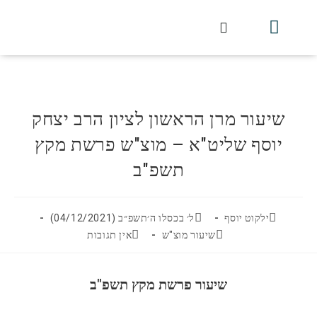
חלקי הסט
עלון עין יצחק
הלכה יומית
עמוד הבית
מכתבי הלכה
שידור חי מלווין דר וסוחרת
עלון השיעור השבועי
שיעור מרן הראשון לציון הרב יצחק
יוסף שליט"א – מוצ"ש פרשת מקץ
תשפ"ב
ילקוט יוסף
ל׳ בכסלו ה׳תשפ״ב (04/12/2021)
שיעור מוצ"ש
אין תגובות
שיעור פרשת מקץ תשפ"ב