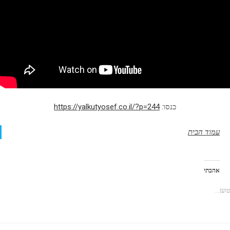
כנסו:
https://yalkutyosef.co.il/?p=244
עמוד הבית
אהבתי
טוען...