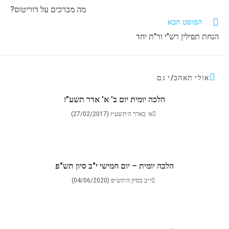
מה מברכים על דוריטוס?
הפוסט הבא
הנחת תפילין רש"י ור"ת יחד
אולי תאהב/י גם
הלכה יומית יום ב' א' אדר תשע"ז
א׳ באדר ה׳תשע״ז (27/02/2017)
הלכה יומית – יום חמישי י"ב סיון תש"פ
י״ב בסיון ה׳תש״פ (04/06/2020)