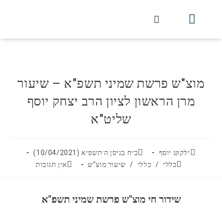
חלקי הסט
עלון עין יצחק
הלכה יומית
עמוד הבית
מכתבי הלכה
שידור חי מלווין דר וסוחרת
עלון השיעור השבועי
מוצ"ש פרשת שמיני תשפ"א – שיעור
מרן הראשון לציון הרב יצחק יוסף
שליט"א
ילקוט יוסף
כ״ח בניסן ה׳תשפ״א (10/04/2021)
כללי
/
כללי
/
שיעור מוצ"ש
אין תגובות
שידור חי מוצ"ש פרשת שמיני תשפ"א