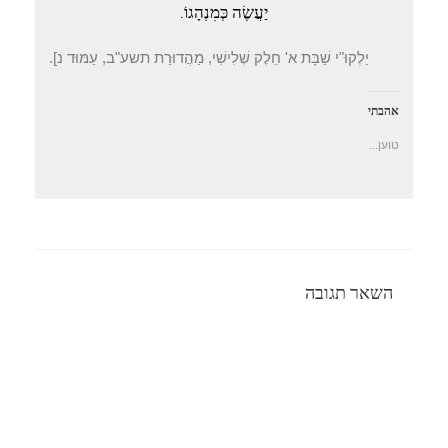
יַעֲשֶׂה כְּמִנְהָגוֹ.
יַלְקוּ"י שַׁבָּת א' חֵלֶק שְׁלִישִׁי, מַהֲדוּרַת תשע"ב, עַמּוּד נ].
אהבתי
טוען...
השאר תגובה