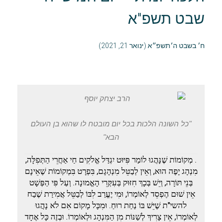
שבט תשפ"א
ח׳ בשבט ה׳תשפ״א (ינואר 21, 2021)
"כל השונה הלכות בכל יום מובטח לו שהוא בן העולם
הבא"
. מְקוֹמוֹת שֶׁנָּהֲגוּ לוֹמַר פִּיּוּט יִגְדַּל אֱלֹקִים חַי אַחֲרֵי הַתְּפִלָּה,
מִנְהָג יָפֶה הוּא, וְאֵין לְבַטֵּל מִנְהָגָם, בִּפְרָט בִּמְקוֹמוֹת שֶׁאֵינָם
בְּנֵי תּוֹרָה, וְיֵשׁ בְּכָךְ חִזּוּק בְּעִקְּרֵי הָאֱמוּנָה. וְעַל פִּי הַפְּשָׁט
אֵין שׁוּם הֶפְסֵד לְאוֹמְרוֹ, וּמִי יֶעֱרַב לִבּוֹ לְבַטֵּל אֲמִירַת שֶׁבַח
להשי"ת שֶׁיֵּשׁ בּוֹ נַחַת רוּחַ. וּמִכָּל מָקוֹם אִם לֹא נָהֲגוּ
לְאוֹמְרוֹ, אֵין צָרִיךְ לְשַׁנּוֹת מִן הַמִּנְהָג וּלְאוֹמְרוֹ. וּבְזֶה כָּל אֶחָד