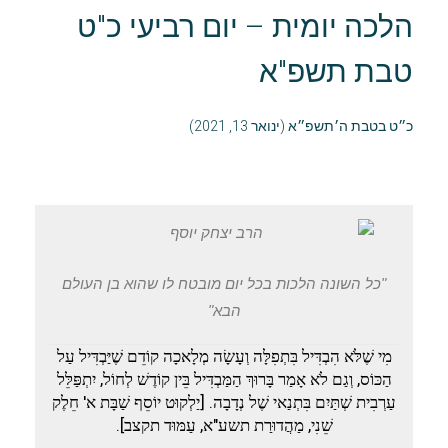
הלכה יומית – יום רביעי כ"ט
טבת תשפ"א
כ״ט בטבת ה׳תשפ״א (ינואר 13, 2021)
"כל השונה הלכות בכל יום מובטח לו שהוא בן העולם
הבא"
מִי שֶׁלֹּא הִבְדִּיל בִּתְפִלָּה וְעָשָׂה מְלָאכָה קוֹדֵם שֶׁיַּבְדִּיל עַל
הַכּוֹס, וְגַם לֹא אָמַר בָּרוּךְ הַמַּבְדִּיל בֵּין קוֹדֶשׁ לְחוֹל, יִתְפַּלֵּל
עַרְבִית שְׁתַּיִם בִּתְנַאי שֶׁל נְדָבָה. [יַלְקוּט יוֹסֵף שַׁבָּת א' חֵלֶק
שֵׁנִי, מַהֲדוּרַת תשע"א, עַמּוּד תקצב].