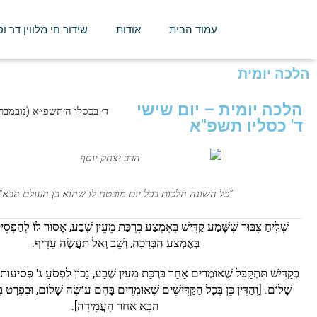
עמוד הבית
אודות
שידור חי מלווין דר ו
הלכה יומית
הלכה יומית – יום שישי
ד׳ בכסלו ה׳תשפ״א (נובמבר 20, 2020
ד' כסליו תשפ"א
"כל השונה הלכות בכל יום מובטח לו שהוא בן העולם הבא"
שְׁלִיחַ צִבּוּר שֶׁשָּׁמַע קַדִּישׁ בְּאֶמְצַע בִּרְכַּת מֵעֵין שֶׁבַע, אָסוּר לוֹ לְהַפְסִי
בְּאֶמְצַע הַבְּרָכָה, וְשֵׁב וְאַל תַּעֲשֶׂה עָדִיף.
בְּקַדִּישׁ תִּתְקַבֵּל שֶׁאוֹמְרִים אַחַר בִּרְכַּת מֵעֵין שֶׁבַע, נָכוֹן לִפְסֹעַ ג' פְּסִיעוֹת
שָׁלוֹם. [וְהַדִּין כֵּן בְּכָל הַקַּדִּישִׁים שֶׁאוֹמְרִים בָּהֶם עוֹשֶׂה שָׁלוֹם, וּבִפְרָט בְּ
הַבָּא אַחַר הָעֲמִידָה].