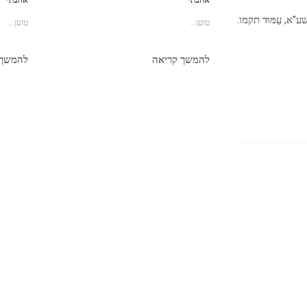
אהבתי
אהבתי
ת תשע"א, עַמּוּד תקמו.
טוען...
טוען...
להמשך קריאה
להמשך 