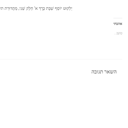
יַלְקוּט יוֹסֵף שַׁבָּת כֶּרָךְ א' חֵלֶק שֵׁנִי, מַהֲדוּרַ
אהבתי
טוען...
השאר תגובה