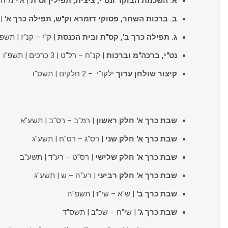
א. השכמת הבוקר ונט"י, ציצית, תפילין וס"ת
| א'- מ"ה
ב. ברכות השחר, פסוקי דזמרא וק"ש, תפילה כרך א'
| 
ג. תפילה כרך ב',
קס"ת ובית הכנסת
| ק"י – קנ"ז | תשפ
נט"י, ברכה"מ וברכות
| קנ"ח – רל"ט | 3 כרכים | תשפ"ו
קיצור שולחן ערוך
ילקו"י – 2 חלקים | תשס"ו
שבת כרך א' חלק ראשון
| רמ"ב – רס"ב | תשע"א
שבת כרך א' חלק שני
| רס"ג – רס"ח | תשע"ג
שבת כרך א' חלק שלישי
| רס"ט – רע"ד | תשע"ב
שבת כרך א' חלק רביעי
| רע"ה – ש | תשע"ג
שבת כרך ב'
| ש"א – שי"ז | תשפ"ה
שבת כרך ג'
| שי"ח – שכ"ב | תשס"ד