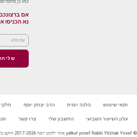
כמו כן מתפרסם
אם ברצונכם 
נא הכניסו א
שליחה
תנאי שימוש
הלכה יומית
הרב יצחק יוסף
חלקי 
עלון השיעור השבועי
החשבון שלי
צרו קשר
חנו
© yalkut yosef Rabbi Yitzhak Yosef אתר ילקוט יוסף 2017-2026 הוקם בשנת תשע"ז - באתר הלכה יומית • עלון עין יצחק • גלריה • ספרי מרן הראש"ל • השיעור השבועי 077-2249906