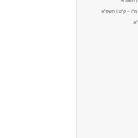
 | תשפ"א
מ"ו – ק"ט | תשפ"א
"א