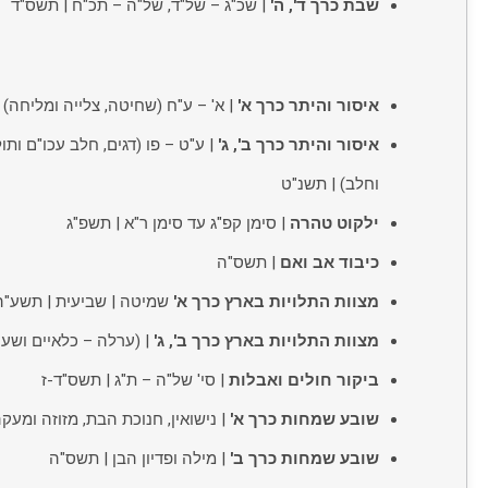
שבת כרך ד', ה'
| שכ"ג – של"ד, של"ה – תכ"ח | תשס"ד
איסור והיתר כרך א'
| א' – ע"ח (שחיטה, צלייה ומליחה) 
איסור והיתר כרך ב', ג'
| ע"ט – פו (דגים, חלב עכו"ם ותול
וחלב) | תשנ"ט
ילקוט טהרה
| סימן קפ"ג עד סימן ר"א | תשפ"ג
כיבוד אב ואם
| תשס"ה
מצוות התלויות בארץ כרך א'
שמיטה | שביעית | תשע"ה
מצוות התלויות בארץ כרך ב', ג'
| (ערלה – כלאיים ושעט
ביקור חולים ואבלות
| סי' של"ה – ת"ג | תשס"ד-ז
שובע שמחות כרך א'
| נישואין, חנוכת הבת, מזוזה ומעק
שובע שמחות כרך ב'
| מילה ופדיון הבן | תשס"ה