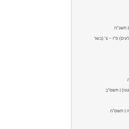
| תשנ"ח
עים) פ"ז – צ' (בשר
נז) | תשס"ב
ה | תשס"ה