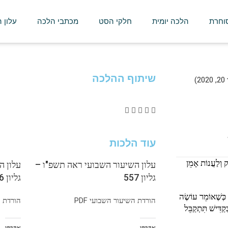
סוחרת
הלכה יומית
חלקי הסט
מכתבי הלכה
עלון 
שיתוף ההלכה
)
עוד הלכות
ק וְלַעֲנוֹת אָמֵן
עלון השיעור השבועי ראה תשפ"ו –
עלון ה
גליון 557
גליון 556
 כְּשֶׁאוֹמֵר עוֹשֶׂה
הורדת השיעור השבועי PDF
הורדת הש
קַדִּישׁ תִּתְקַבֵּל