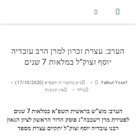
חלקי הסט
עלון עין יצחק
הלכה יומית
עמוד הבית
מכתבי הלכה
שידור חי מלווין דר וסוחרת
עלון השיעור השבועי
הערב: עצרת זכרון למרן הרב עובדיה
יוסף זצוק”ל במלאות 7 שנים
Yalkut Yosef
כ״ט בתשרי ה׳תשפ״א (17/10/2020)
כללי
אין תגובות
הערב: מוצ”ש בראשית תשפ"א במלאות 7 שנים
לפטירת מרן רשכבה”ג פוסק הדור הראשון לציון הגאון
רבנו עובדיה יוסף זצוק”ל יתקיים עצרת מספד