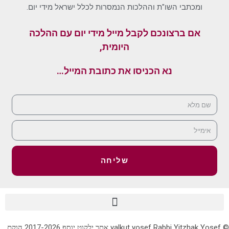
ומכתבי השו"ת וההלכות הנמסרות לכלל ישראל מידי יום.
אם ברצונכם לקבל מייל מידי יום עם ההלכה
היומית,
נא הכניסו את כתובת המייל…
שליחה
© yalkut yosef Rabbi Yitzhak Yosef אתר ילקוט יוסף 2017-2026 הוקם