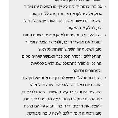
גם בתי כנסת גדולים לא יקיימו תפילות עם ציבור
גדול, אלא יחלקו את ציבור המתפללים באופן
שיעמוד בדרישות משרד הבריאות. יעשו וילון ניילון
עב, לחלק את המקום.
יש להעדיף בתקופה זו לארגן מנינים בשטח פתוח
ומוגדר אם אפשרי הדבר, ולדאוג להצללה ולאויר
טוב, ושלא תהא השמש קופחת על ראש
המתפללים, ולסדר הכל ככל האפשר שיהיה מקום
נוח נקי ומסודר להתפלל שם, לדאוג לכסאות
ולמחזורים וכדומה.
בשנה זו הבעל"ט שיש לנו רק יום אחד של תקיעת
שופר ביום ראשון יש לזרז את היודעים לתקוע
שיודעים היטב דיני תקיעת השופר שישתדלו לזכות
את הרבים לתקוע בכמה וכמה מניינים כפי כוחם,
להוציא את הרבים ידי חובה, ותבוא עליהם ברכת
טוב, וזכות זו תעמוד לכם לשנה טובה ומבורכת.