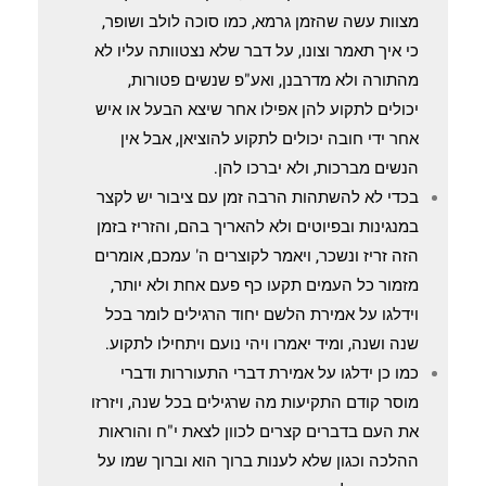
מצוות עשה שהזמן גרמא, כמו סוכה לולב ושופר,
כי איך תאמר וצונו, על דבר שלא נצטוותה עליו לא
מהתורה ולא מדרבנן, ואע"פ שנשים פטורות,
יכולים לתקוע להן אפילו אחר שיצא הבעל או איש
אחר ידי חובה יכולים לתקוע להוציאן, אבל אין
הנשים מברכות, ולא יברכו להן.
בכדי לא להשתהות הרבה זמן עם ציבור יש לקצר
במנגינות ובפיוטים ולא להאריך בהם, והזריז בזמן
הזה זריז ונשכר, ויאמר לקוצרים ה' עמכם, אומרים
מזמור כל העמים תקעו כף פעם אחת ולא יותר,
וידלגו על אמירת הלשם יחוד הרגילים לומר בכל
שנה ושנה, ומיד יאמרו ויהי נועם ויתחילו לתקוע.
כמו כן ידלגו על אמירת דברי התעוררות ודברי
מוסר קודם התקיעות מה שרגילים בכל שנה, ויזרזו
את העם בדברים קצרים לכוון לצאת י"ח והוראות
ההלכה וכגון שלא לענות ברוך הוא וברוך שמו על