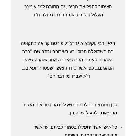
האיסור להזיק את חבירו, גם החובה למנוע מצב
העלול להדביק את חבירו במחלה ח"ו.
הגאון רבי עקיבא איגר זצ״ל פירסם קריאה בתקופה
בה השתוללה הכולי-רע באירופה וכתב שם: "כבר
הזהרתי פעמים הרבה אזהרה אחר אזהרה שיהיו
הנהגתם… כפי אשר סידרו, ואשר שפטו הרופאים…
ולא יעברו על דבריהם".
לכן ההנחיה ההלכתית היא להצמד להוראות משרד
הבריאות, ולפעול על פיהן.
כל איש ואשה יתפללו בסמוך לביתם, עד אשר
יעבור זעם וירחמו מן השמים.