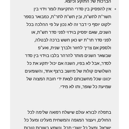
הברכות של התוקע וכיוצא.
אין להפסיק בין סדרי התקיעות לומר וידוי בין
תשר"ת לתש"ת, ובין תש"ת לתר"ת, כמבואר בספר
ילקוט יוסף כי דבר זה לא נכון על פי ההלכה בכל
השנים, שאם יפסיק בוידוי לפני סדר תש"ת, או
לפני סדר תר"ת יש כאן חשש ברכה לבטלה,
ולספק אם צריך לחזור ולברך שנית, ואע"פ
שבשאר השנים מותר להרהר בלבו בוידוי בין סדר
לסדר, אבל לא בפיו, השנה אם יכול יתקע את כל
השלושים קולות של מיושב ברצף אחד, והשומעים
יכוונו שכל מחשבותם לצאת ידי חובת המצוה של
שמיעת כל שופר, ותו לא מידי.
בתפלה לבורא עולם שישלח רפואה שלימה לכל
החולים, ויעצור המגפה והמשחית מעלינו ומעל כל
ישראל, ומעל כל יושבי תבל, ונשמע בשורות טובות