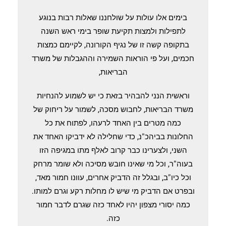
בימים אלו עולות על שולחננו שאלות רבות בנוגע
לתפילות ולמצות תקיעת שופר בימי ראש השנה
בתקופה קשה זו של נגיף הקורונה, לקיימם כמצות
חכמים, ועל פי הוראות השמירה וההגבלות של משרד
הבריאות,
וראשית הנני להבהיר בזאת כי יש לשמוע להנחיות
משרד הבריאות, לחבוש מסכה, לשמור על ריחוק של
כמה מטרים בין האחד לרעהו, לפתוח את כל
החלונות בביהכ"נ, כדי שחלילה לא ידביקו האחד את
השני, ולצערינו כבר קרוב לאלף מתו במגיפה הזו
בעוה"ר, וכל מי שאינו חובש מסיכה ולא שומר מרחק
וכל כיו"ב, ובגלל זה הדביק אחרים, עוונו חמור מאד,
ובפרט אם הדביק מי שיש לו מחלות רקע וגרם למותו.
כמה יסורי מצפון יהיו לאחד כזה שגרם לדבר חמור
כזה.