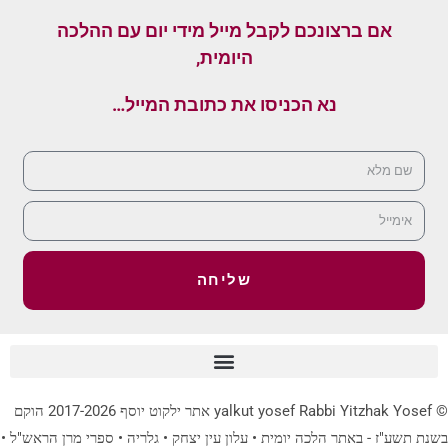
אם ברצונכם לקבל מייל מידי יום עם ההלכה
היומית,
נא הכניסו את כתובת המייל…
שליחה
© yalkut yosef Rabbi Yitzhak Yosef אתר ילקוט יוסף 2017-2026 הוקם
בשנת תשע"ז - באתר הלכה יומית • עלון עין יצחק • גלריה • ספרי מרן הראש"ל •