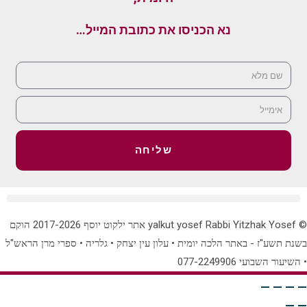
נא הכניסו את כתובת המייל…
שליחה
© yalkut yosef Rabbi Yitzhak Yosef אתר ילקוט יוסף 2017-2026 הוקם
בשנת תשע"ז - באתר הלכה יומית • עלון עין יצחק • גלריה • ספרי מרן הראש"ל
• השיעור השבועי 077-2249906