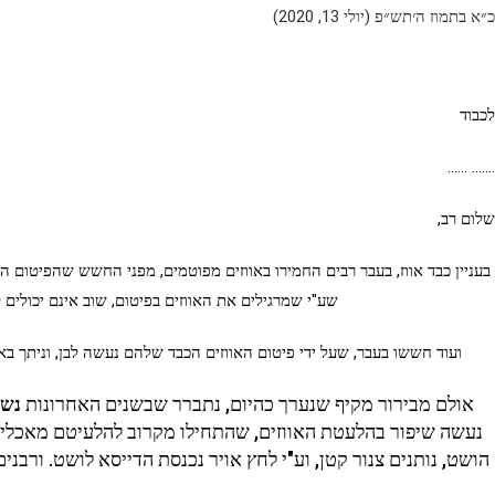
כ״א בתמוז ה׳תש״פ (יולי 13, 2020)
לכבוד
……. ……
שלום רב,
בעניין כבד אווז, בעבר רבים החמירו באווזים מפוטמים, מפני החשש שהפיטום הת
שע"י שמרגילים את האווזים בפיטום, שוב אינם יכולים 
ועוד חששו בעבר, שעל ידי פיטום האווזים הכבד שלהם נעשה לבן, וניתך באש
אולם מבירור מקיף שנערך כהיום, נתברר שבשנים האחרונות
נשת
נעשה שיפור בהלעטת האווזים, שהתחילו מקרוב להלעיטם מאכלים ר
הושט, נותנים צנור קטן, וע"י לחץ אויר נכנסת הדייסא לושט. ורב