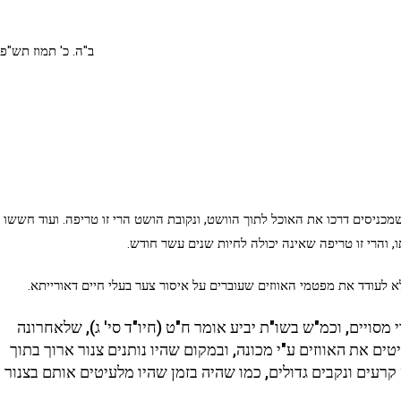
ב"ה. כ' תמוז תש"פ
שמכניסים דרכו את האוכל לתוך הוושט, ונקובת הושט הרי זו טריפה. ועוד חששו
, והרי זו טריפה שאינה יכולה לחיות שנים עשר חודש.
לא לעודד את מפטמי האווזים שעוברים על איסור צער בעלי חיים דאורייתא.
י 44 שנים] נעשה שינוי מסויים, וכמ"ש בשו"ת יביע אומר ח"ט (חיו"ד סי' ג), שלאחרונה
 את האווזים ע"י מכונה, ובמקום שהיו נותנים צנור ארוך בתוך
קרעים ונקבים גדולים, כמו שהיה בזמן שהיו מלעיטים אותם בצנור