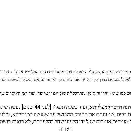
מידי נוקב את הושט, ע"י המאכל עצמו. או ע"י אצבעות המלעיט. או ע"י הצנור 
לאכול בעצמם כדרך כל הארץ, ואם יניחום כך ימותו, וגם אם ימשיכו לפטמם ימותו
 כמו שומן, והרי זה סימן שנתקלקל ונימוק וגם זו טריפה. ועוד רצו האוסרים ש
נה הדבר למעליותא
, ועוד בשנת תשל"ו [לפנ
כים, שטוחנים את התירס המבושל עד שנעשה כמו דייסא, ומלעיטים
נים מומחים אומרים שעל ידי השינוי שחל בהלעטתם, לא רואים בושט 
הארוך.