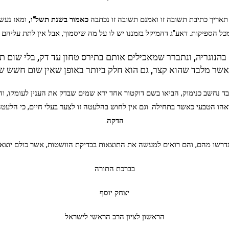
 תאריך כתיבת תשובה זו ואמנם תשובה זו נכתבה
כאמור בשנת תשל"ו,
ומאז נעשו
כל הספיקות. דאע"ג דהמיקל בזמננו יש לו על מה שיסמוך, אבל אין לתת עליהם ה
נוגריה, ונתברר שמאכילים אותם בתירס טחון עד דק, בלי שום תער
 אשר מלבד שהוא קצר, גם הוא חלק ביותר באופן שאין שום חשש ש
 נחשב כנימוק, הביאו בשם דוקטור אחד ירא שמים שבדק את הענין לעומקו, והפר
הו הטבעי כאשר בתחילה. וגם אין לחוש בהלעטה זו לצער בעלי חיים, כי הלעטה ז
הדקה
.
נדרשו מהם, והם רואים למעשה את התוצאות בבדיקת הוושטות, אשר כולם יוצאים
בברכת התורה
יצחק יוסף
הראשון לציון הרב הראשי לישראל