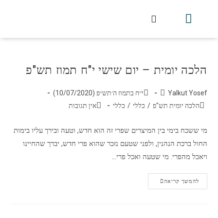
חלקי הסט
עלון עין יצחק
הלכה יומית
עמוד הבית
מכתבי הלכה
שידור חי מלווין דר וסוחרת
עלון השיעור השבועי
הלכה יומית – יום שישי י"ח תמוז תש"פ
Yalkut Yosef
י״ח בתמוז ה׳תש״פ (10/07/2020)
הלכה יומית תש"פ
/
כללי
/
כללי
אין תגובות
מי ששכח בימי בין המיצרים שפרי זה הוא חדש, וטעה ובירך עליו בימות
החול ברכת הנהנין, ולפני שטעם נזכר שהוא פרי חדש, יברך שהחיינו
ויאכל מהפרי. מי שטעה ואכל פרי…
להמשך קריאה