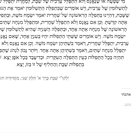
מִי שֶׁטָּעָה אוֹ שֶׁנֶּאֱנָס וְלֹא הִתְפַּלֵּל עַרְבִית שֶׁל שַׁבָּת, לְמָחֳרַת יִתְפַּלֵּל שׁ
לְתַשְׁלוּמִין שֶׁל עַרְבִית, וְיֵשׁ אוֹמְרִים שֶׁבִּתְפִלַּת הַתַּשְׁלוּמִין יֹאמַר אֶת הַנֹּ
שֶׁשָּׁכַח, דְּהַיְינוּ בַּתְּפִלָּה הָרִאשׁוֹנָה שֶׁל שַׁחֲרִית יֹאמַר יִשְׂמָח מֹשֶׁה, וּבַתְּפִלּ
אַתָּה קִדַּשְׁתָּ. וְכֵן אִם נֶאֱנָס וְלֹא הִתְפַּלֵּל שַׁחֲרִית, וּמִתְפַּלֵּל מִנְחָה שְׁתַּיִם
הָרִאשׁוֹנָה שֶׁל מִנְחָה אַתָּה אֶחָד, וּבַתְּפִלָּה הַשְּׁנִיָּה שֶׁהִיא לְתַשְׁלוּמִין שׁ
יִשְׂמָח מֹשֶׁה. וְיֵשׁ אוֹמְרִים שֶׁשְּׁתֵּי הַתְּפִלּוֹת יִהְיוּ בְּעִנְיָן אֶחָד, שֶׁאִם נֶאֱנָ
עַרְבִית, יִתְפַּלֵּל שַׁחֲרִית, וְיֹאמַר בִּשְׁתֵּיהֶן יִשְׂמָח מֹשֶׁה. וְכֵן אִם נֶאֱנָס וְלֹא ה
יִתְפַּלֵּל מִנְחָה שְׁתַּיִם, וְיֹאמַר בִּשְׁתֵּיהֶן אַתָּה אֶחָד. וַיּוֹתֵר נָכוֹן לִנְהֹג שֶׁתְּפִ
תִּהְיֶה בְּכָל הַתְּפִלּוֹת כְּעֵין הַתְּפִלָּה הָעִקָּרִית. וּבְדִיעֶבֶד בְּכָל אֹפֶן יָצָא. 
בִּתְפִלּוֹת שַׁבָּת וְהֶחְלִיף שֶׁל זוֹ בְּזוֹ, יָצָא.
יַלְקוּ"י שַׁבָּת כֶּרָך א' חֵלֶק שֵׁנִי, מַהֲדוּרַ
אהבתי
טוען...