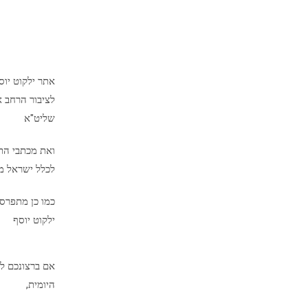
אתר ילקוט יו
לציבור הרחב א
שליט"א
ואת מכתבי הת
לכלל ישראל מיד
כמו כן מתפרס
ילקוט יוסף
אם ברצונכם לק
היומית,