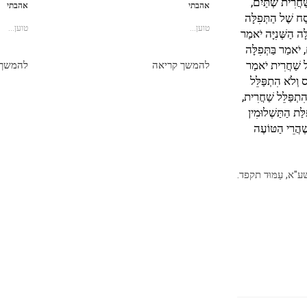
ַחֲרִית שְׁתַּיִם,
אהבתי
אהבתי
סַח שֶׁל הַתְּפִלָּה
טוען...
טוען...
ָה הַשְּׁנִיָּה יֹאמַר
, יֹאמַר בַּתְּפִלָּה
ֶל שַׁחֲרִית יֹאמַר
להמשך קריאה
להמשך 
ס וְלֹא הִתְפַּלֵּל
ִתְפַּלֵּל שַׁחֲרִית,
לַּת הַתַּשְׁלוּמִין
שֶׁהֲרֵי הַטּוֹעֶה
ת תשע"א, עַמּוּד תקפד.