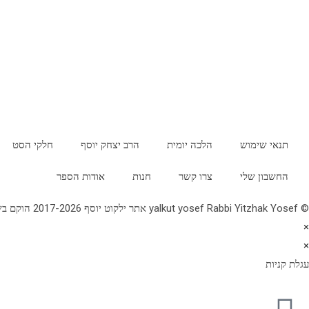
תנאי שימוש
הלכה יומית
הרב יצחק יוסף
חלקי הסט
החשבון שלי
צרו קשר
חנות
אודות הספר
© yalkut yosef Rabbi Yitzhak Yosef אתר ילקוט יוסף 2017-2026 הוקם בשנת תשע"ז - באתר הלכה יומית • עלון עין יצחק • גלריה • ספרי מרן הראש"ל • השיעור השבועי 077-2249906
×
×
עגלת קניות