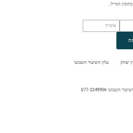
כתובת המייל…
ה
ין יצחק
עלון השיעור השבועי