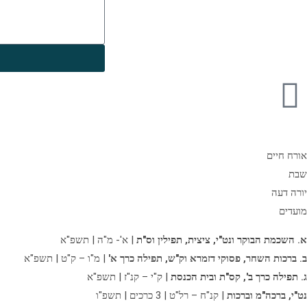
אורח חיים
שבת
יורה דעה
מועדים
א. השכמת הבוקר ונט"י, ציצית, תפילין וס"ת
| א'- מ"ה | תשפ"א
ב. ברכות השחר, פסוקי דזמרא וק"ש, תפילה כרך א'
| מ"ו – ק"ט | תשפ"א
ג. תפילה כרך ב',
קס"ת ובית הכנסת
| ק"י – קנ"ז | תשפ"א
נט"י, ברכה"מ וברכות
| קנ"ח – רל"ט | 3 כרכים | תשפ"ו