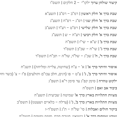
קיצור שולחן ערוך
ילקו"י – 2 חלקים | תשס"ו
שבת כרך א' חלק ראשון
| רמ"ב – רס"ב | תשע"א
שבת כרך א' חלק שני
| רס"ג – רס"ח | תשע"ג
שבת כרך א' חלק שלישי
| רס"ט – רע"ד | תשע"ב
שבת כרך א' חלק רביעי
| רע"ה – ש | תשע"ג
שבת כרך ב'
| ש"א – שי"ז | תשפ"ה
שבת כרך ג'
| שי"ח – שכ"ב | תשס"ד
שבת כרך ד', ה'
| שכ"ג – של"ד, של"ה – תכ"ח | תשס"ד
איסור והיתר כרך א'
| א' – ע"ח (שחיטה, צלייה ומליחה) | תשנ"ח
איסור והיתר כרך ב', ג'
| ע"ט – פו (דגים, חלב עכו"ם ותולעים) פ"ז – צ' (בשר וחל
ילקוט טהרה
| סימן קפ"ג עד סימן ר"א | תשפ"ג
כיבוד אב ואם
| תשס"ה
מצוות התלויות בארץ כרך א'
שמיטה | שביעית | תשע"ה
מצוות התלויות בארץ כרך ב', ג'
| (ערלה – כלאיים ושעטנז) | תשס"ב
ביקור חולים ואבלות
| סי' של"ה – ת"ג | תשס"ד-ז
שובע שמחות כרך א'
| נישואין, חנוכת הבת, מזוזה ומעקה | תשס"ה