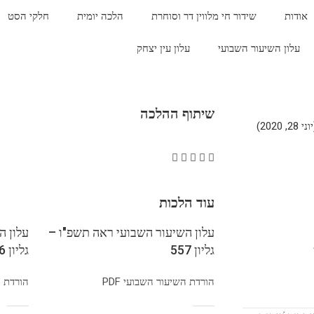
אודות
שידור חי מלווין דר וסוחרת
הלכה יומית
חלקי הסט
עלון השיעור השבועי
עלון עין יצחק
שיתוף ההלכה
2020)
עוד הלכות
עלון השיעור השבועי ראה תשפ"ו –
עלון ה
גליון 557
גליון 556
הורדת השיעור השבועי PDF
הורדת הש