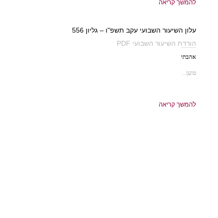
להמשך קריאה
עלון השיעור השבועי עקב תשפ"ו – גליון 556
הורדת השיעור השבועי PDF
אהבתי
טוען...
להמשך קריאה