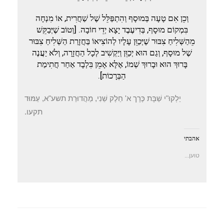
וְכֵן אִם טָעָה בְּמוּסָף וְהִתְפַּלֵּל שֶׁל שַׁחֲרִית, אוֹ מִנְחָה
בִּמְקוֹם מוּסָף, בְּדִיעֶבֶד יָצָא יְדֵי חוֹבָה. [וְטוֹב שֶׁיְּבַקֵּשׁ
מֵהַשְּׁלִיחַ צִבּוּר שֶׁיְּכַוֵּן עָלָיו לְהוֹצִיאוֹ בַּחֲזָרַת הַשְּׁלִיחַ צִבּוּר
שֶׁל מוּסָף, וְגַם הוּא יְכַוֵּן וְיַקְשִׁיב לְכָל הַחֲזָרָה, וְלֹא יַעֲנֶה
בָּרוּךְ הוּא וּבָרוּךְ שְׁמוֹ, אֶלָּא אָמֵן בִּלְבָד אַחַר חֲתִימַת
הַבְּרָכוֹת].
יַלְקוּ"י שַׁבָּת כֶּרָך א' חֵלֶק שֵׁנִי, מַהֲדוּרַת תשע"א, עַמּוּד
תקעו.
אהבתי
טוען...