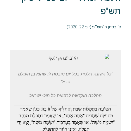
תש"פ
ל׳ בסיון ה׳תש״פ (יוני 22, 2020)
"כל השונה הלכות בכל יום מובטח לו שהוא בן העולם
הבא"
ההלכה הוקדשה לרפואת כל חולי ישראל
הַטּוֹעֶה בִּתְפִלּוֹת שַׁבָּת וְהֶחְלִיף שֶׁל זוֹ בְּזוֹ, כְּגוֹן שֶׁאָמַר
בִּתְפִלַּת שַׁחֲרִית "אַתָּה אֶחָד", אוֹ שֶׁאָמַר בִּתְפִלַּת מִנְחָה
"יִשְׂמָח מֹשֶׁה", אוֹ שֶׁאָמַר בְּעַרְבִית "יִשְׂמָח מֹשֶׁה", יָצָא יְדֵי
תְּפִלָּה, וְאֵינוֹ חוֹזֵר לְהִתְפַּלֵּל.