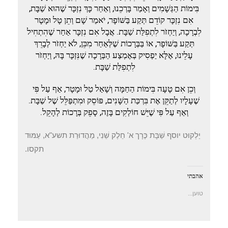
בִּימוֹת הַגְּשָׁמִים וְאָמַר בָּרְכֵנוּ, וְאַחַר כָּךְ נִזְכָּר שֶׁהוּא שַׁבָּת,
אִם נִזְכָּר קוֹדֵם תְּקַע בַּשּׁוֹפָר, יֹאמַר שָׁם וְתֵן טָל וּמָטָר
לִבְרָכָה, וְיַחְזֹר לִתְפִלַּת שַׁבָּת. אֲבָל אִם נִזְכָּר אַחַר שֶׁהִתְחִיל
תְּקַע בַּשּׁוֹפָר, אוֹ בַּבְּרָכוֹת שֶׁלְּאַחַר מִכֵּן, לֹא יַחְזֹר לְבָרֵךְ
עָלֵינוּ, אֶלָּא יַפְסִיק בְּאֶמְצַע הַבְּרָכָה שֶׁנִּזְכָּר בָּהּ, וְיַחְזֹר
לִתְפִלַּת שַׁבָּת.
וְכֵן אִם טָעָה בִּימוֹת הַחַמָּה וְשָׁאַל טַל וּמָטָר, אַף עַל פִּי
שֶׁעָלָיו לְתַקֵּן אֶת בִּרְכַּת הַשָּׁנִים, פּוֹסֵק וּמִתְפַּלֵּל שֶׁל שַׁבָּת.
וְאַף עַל פִּי שֶׁיֵּשׁ חוֹלְקִים בָּזֶה, סָפֵק בְּרָכוֹת לְהָקֵל.
יַלְקוּט יוסף שַׁבָּת כֶּרָך א' חֵלֶק שֵׁנִי, מַהֲדוּרַת תשע"א, עַמּוּד
תקסו.
אהבתי
טוען...