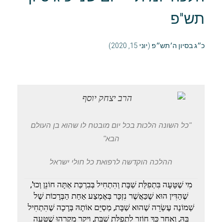
תש"פ
כ״ג בסיון ה׳תש״פ (יוני 15, 2020)
"כל השונה הלכות בכל יום מובטח לו שהוא בן העולם
הבא"
ההלכה הוקדשה לרפואת כל חולי ישראל
מִי שֶׁטָּעָה בִּתְפִלַּת שַׁבָּת וְהִתְחִיל בְּבִרְכַּת אַתָּה חוֹנֵן וְכוּ',
שֶׁהַדִּין הוּא שֶׁכַּאֲשֶׁר נִזְכָּר בְּאֶמְצַע אַחַת הַבְּרָכוֹת שֶׁל
שְׁמוֹנֶה עֶשְׂרֵה שֶׁהוּא שַׁבָּת, מְסַיֵּם אוֹתָהּ בְּרָכָה שֶׁהִתְחִיל
בָּהּ, וְאַחַר כָּךְ חוֹזֵר לִתְפִלַּת שַׁבָּת, וִיקָר מִקְרֵהוּ שֶׁטָּעָה