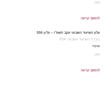
טוען...
להמשך קריאה
עלון השיעור השבועי עקב תשפ"ו – גליון 556
הורדת השיעור השבועי PDF
אהבתי
טוען...
להמשך קריאה