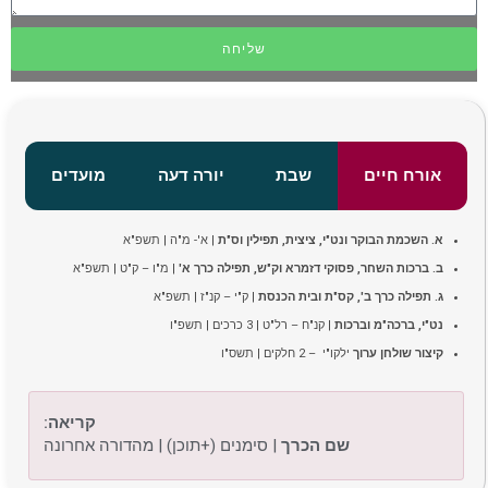
שליחה
אורח חיים
שבת
יורה דעה
מועדים
א. השכמת הבוקר ונט"י, ציצית, תפילין וס"ת
| א'- מ"ה | תשפ"א
ב. ברכות השחר, פסוקי דזמרא וק"ש, תפילה כרך א'
| מ"ו – ק"ט | תשפ"א
ג. תפילה כרך ב',
קס"ת ובית הכנסת
| ק"י – קנ"ז | תשפ"א
נט"י, ברכה"מ וברכות
| קנ"ח – רל"ט | 3 כרכים | תשפ"ו
קיצור שולחן ערוך
ילקו"י – 2 חלקים | תשס"ו
קריאה:
שם הכרך
| סימנים (+תוכן) | מהדורה אחרונה