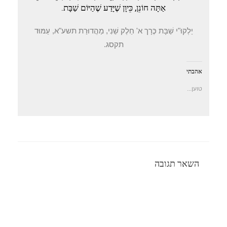
אַתָּה חוֹנֵן, כֵּיוָן שֶׁיָּדַע שֶׁהַיּוֹם שַׁבָּת.
יַלְקוּ"י שַׁבָּת כֶּרָך א' חֵלֶק שֵׁנִי, מַהֲדוּרַת תשע"א, עַמּוּד
תקסג.
אהבתי
טוען...
השאר תגובה