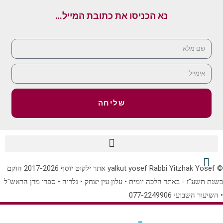
נא הכניסו את כתובת המייל…
שליחה
© yalkut yosef Rabbi Yitzhak Yosef אתר ילקוט יוסף 2017-2026 הוקם
תשע"ז - באתר הלכה יומית • עלון עין יצחק • גלריה • ספרי מרן הראש"ל
ר השבועי 077-2249906