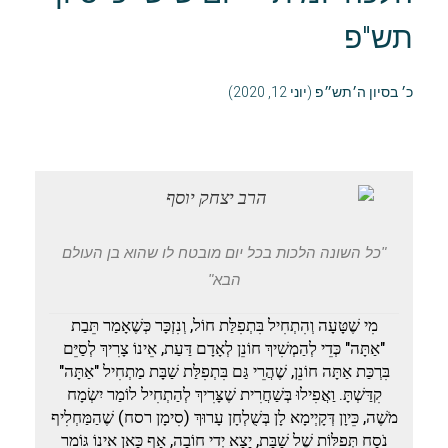
תש"פ
כ׳ בסיון ה׳תש״פ (יוני 12, 2020)
"כל השונה הלכות בכל יום מובטח לו שהוא בן העולם
הבא"
מִי שֶׁטָּעָה וְהִתְחִיל בִּתְפִלַּת חוֹל, וְנִזְכָּר כְּשֶׁאָמַר תֵּבַת
"אַתָּה" כְּדֵי לְהַמְשִׁיךְ חוֹנֵן לְאָדָם דַּעַת, אֵינוֹ צָרִיךְ לְסַיֵּם
בִּרְכַּת אַתָּה חוֹנֵן, שֶׁהֲרֵי גַּם בִּתְפִלַּת שַׁבָּת מַתְחִיל "אַתָּה"
קִדַּשְׁתָּ. וַאֲפִילוּ בְּשַׁחֲרִית שֶׁצָּרִיךְ לְהַתְחִיל לוֹמַר יִשְׂמָח
מֹשֶׁה, כֵּיוָן דְּקָיְימָא לָן בְּשֻׁלְחָן עָרוּךְ (סִימָן רסח) שֶׁהַמַּחְלִיף
נֹסַח תְּפִלּוֹת שֶׁל שַׁבָּת, יָצָא יְדֵי חוֹבָה, אַף כָּאן אֵינוֹ גּוֹמֵר