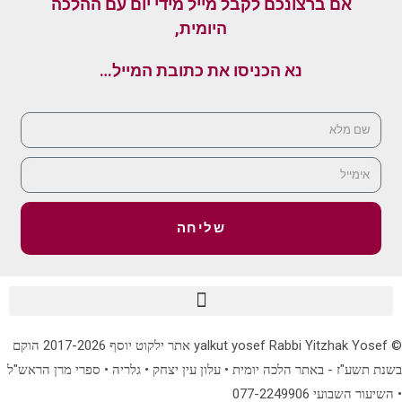
אם ברצונכם לקבל מייל מידי יום עם ההלכה
היומית,
נא הכניסו את כתובת המייל…
שליחה
© yalkut yosef Rabbi Yitzhak Yosef אתר ילקוט יוסף 2017-2026 הוקם
בשנת תשע"ז - באתר הלכה יומית • עלון עין יצחק • גלריה • ספרי מרן הראש"ל
• השיעור השבועי 077-2249906